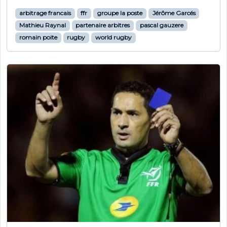
arbitrage francais
ffr
groupe la poste
Jérôme Garcés
Mathieu Raynal
partenaire arbitres
pascal gauzere
romain poite
rugby
world rugby