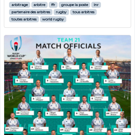
arbitrage
arbitre
ffr
groupe la poste
lnr
partenaire des arbitres
rugby
tous arbitres
toutes arbitres
world rugby