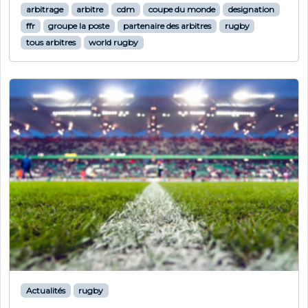
arbitrage
arbitre
cdm
coupe du monde
designation
ffr
groupe la poste
partenaire des arbitres
rugby
tous arbitres
world rugby
Actualités
rugby