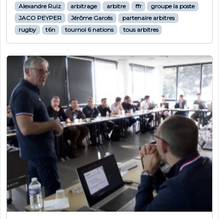
Alexandre Ruiz
arbitrage
arbitre
ffr
groupe la poste
JACO PEYPER
Jérôme Garcés
partenaire arbitres
rugby
t6n
tournoi 6 nations
tous arbitres