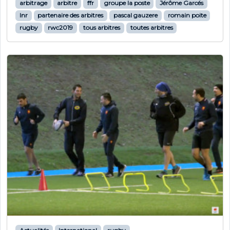
arbitrage
arbitre
ffr
groupe la poste
Jérôme Garcés
lnr
partenaire des arbitres
pascal gauzere
romain poite
rugby
rwc2019
tous arbitres
toutes arbitres