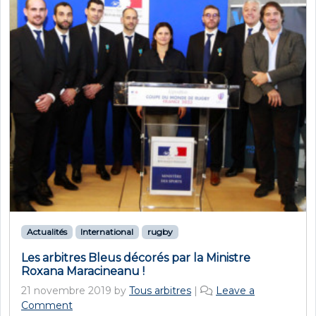
Actualités
International
rugby
Les arbitres Bleus décorés par la Ministre
Roxana Maracineanu !
21 novembre 2019
by
Tous arbitres
|
Leave a
Comment