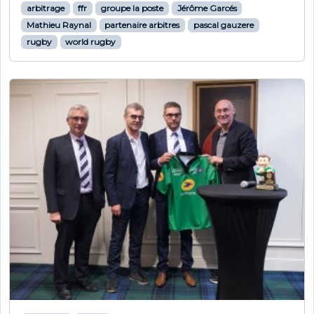
arbitrage
ffr
groupe la poste
Jérôme Garcés
Mathieu Raynal
partenaire arbitres
pascal gauzere
rugby
world rugby