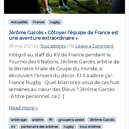
Actualités
France
rugby
Jérôme Garcès « Côtoyer l’équipe de France est
une aventure extraordinaire »
28 mai 2021
by
Tous arbitres
|
Leave a Comment
Intégré au staff du XV de France pendant le
Tournoi des 6 Nations, Jérôme Garcès, arbitre de
la dernière finale de Coupe du monde, a
découvert l’envers du décor. Et il a adoré ça !
France Rugby : Quel bilan tirez-vous de ces huit
semaines au cœur des Bleus ? Jérôme Garcès
: À titre personnel, ce […]
Read more »
arbitrage
arbitre
ffr
groupe la poste
Jérôme Garcés
lnr
partenaire des arbitres
rugby
tous arbitres