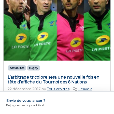
Actualités
rugby
L’arbitrage tricolore sera une nouvelle fois en
tête d’affiche du Tournoi des 6 Nations
22 décembre 2017
by
Tous arbitres
|
Leave a
Comment
Envie de vous lancer ?
Après la Coupe du monde 2015 où, avec
DEVENIR ARBITRE
Rejoignez le corps arbitral
4 arbitres désignés, la France était la nation la