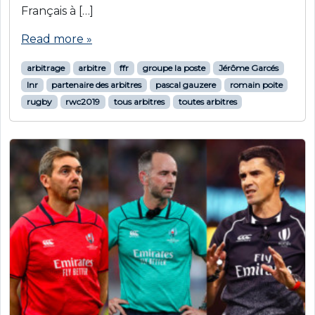
Français à […]
Read more »
arbitrage
arbitre
ffr
groupe la poste
Jérôme Garcés
lnr
partenaire des arbitres
pascal gauzere
romain poite
rugby
rwc2019
tous arbitres
toutes arbitres