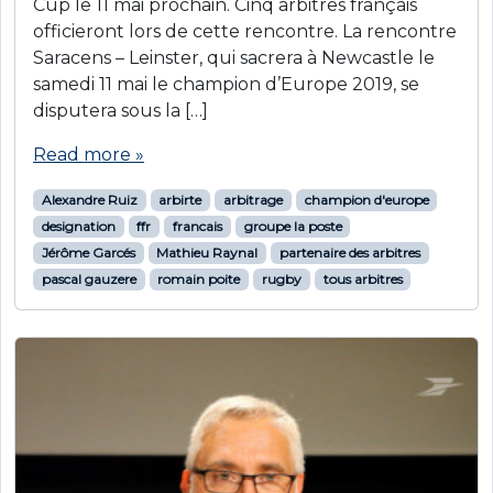
Cup le 11 mai prochain. Cinq arbitres français
officieront lors de cette rencontre. La rencontre
Saracens – Leinster, qui sacrera à Newcastle le
samedi 11 mai le champion d’Europe 2019, se
disputera sous la […]
Read more »
Alexandre Ruiz
arbirte
arbitrage
champion d'europe
designation
ffr
francais
groupe la poste
Jérôme Garcés
Mathieu Raynal
partenaire des arbitres
pascal gauzere
romain poite
rugby
tous arbitres