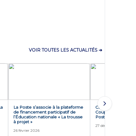
VOIR TOUTES LES ACTUALITÉS ➔
La
La Poste s’associe à la plateforme
Cap sur les 8èmes d
de financement participatif de
Coupe de France de
l’Éducation nationale « La trousse
Poste
à projet »
27 décembre 2025
26 février 2026