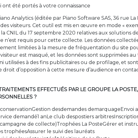
i ont été portés à votre connaissance
n Piano Analytics (éditée par Piano Software SAS, 36 rue L
n des visiteurs. Cet outil est mis en œuvre en mode « e
 la CNIL du 17 septembre 2020 relatives aux solutions
 n’est requis pour cette collecte. Les données collecté
rictement limitées à la mesure de fréquentation du site po
t visiteur est masqué, et les données sont supprimées au 
i utilisées à des fins publicitaires ou de profilage, et so
roit d’opposition à cette mesure d’audience en contacta
ES TRAITEMENTS EFFECTUÉS PAR LE GROUPE LA POSTE
RSONNELLES ?
 conservationGestion desdemandes demarquageEnvoi au
ervice demandé1 anLe club despostiers arbitresInscripti
 campagne de collecte)Trophées La PosteGérer et instr
des trophéesAssurer le suivi des lauréats