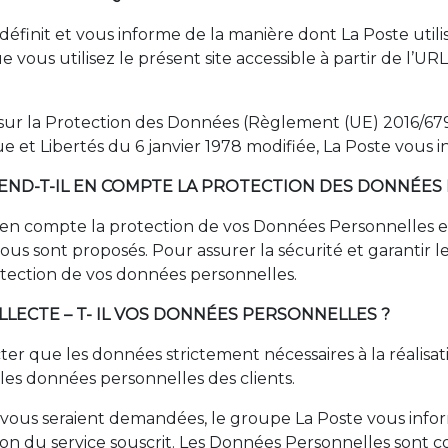
 définit et vous informe de la manière dont La Poste util
vous utilisez le présent site accessible à partir de l’URL s
 la Protection des Données (Règlement (UE) 2016/679 a
ue et Libertés du 6 janvier 1978 modifiée, La Poste vous i
REND-T-IL EN COMPTE LA PROTECTION DES DONNÉES
en compte la protection de vos Données Personnelles et 
us sont proposés. Pour assurer la sécurité et garantir le 
otection de vos données personnelles.
LLECTE – T- IL VOS DONNÉES PERSONNELLES ?
er que les données strictement nécessaires à la réalisati
r les données personnelles des clients.
s vous seraient demandées, le groupe La Poste vous info
tion du service souscrit. Les Données Personnelles sont 