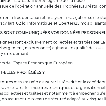
vi des lauréats : intérêt légitime de La Poste
’issue de l’opération annuelle des TrophéesLauréats : co
urer la fréquentation et analyser la navigation sur le 
cy (art. 82 loi Informatique et Libertés)25 mois glissants
ISES SONT COMMUNIQUÉES VOS DONNÉES PERSONNEL
eignées sont exclusivement collectées et traitées par 
ergement, maintenance) agissant en qualité de sous-tra
ury uniquement)
t hors de l’Espace Economique Européen.
T-ELLES PROTÉGÉES ?
outes mesures afin d’assurer la sécurité et la confident
uvre toutes les mesures techniques et organisationnelles
les collectées et traitées et notamment à empêcher qu’
 en assurant un niveau de sécurité adapté aux risques li