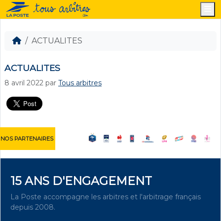
M
ACTUALITES
ACTUALITES
8 avril 2022
par
Tous arbitres
NOS PARTENAIRES
15 ANS D'ENGAGEMENT
La Poste accompagne les arbitres et l'arbitrage français
depuis 2008.