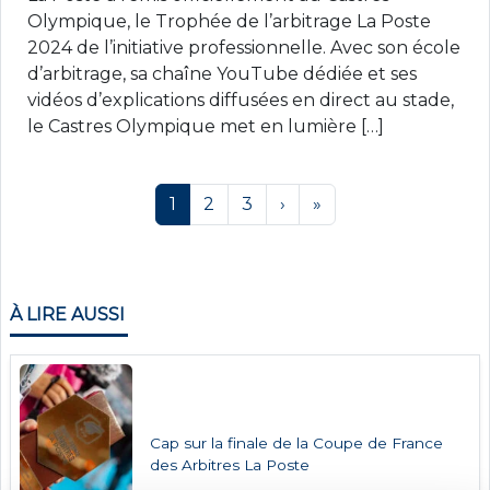
Olympique, le Trophée de l’arbitrage La Poste
2024 de l’initiative professionnelle. Avec son école
d’arbitrage, sa chaîne YouTube dédiée et ses
vidéos d’explications diffusées en direct au stade,
le Castres Olympique met en lumière […]
Page navigation
Current Page
Page
Page
1
2
3
›
»
À LIRE AUSSI
Cap sur la finale de la Coupe de France
des Arbitres La Poste