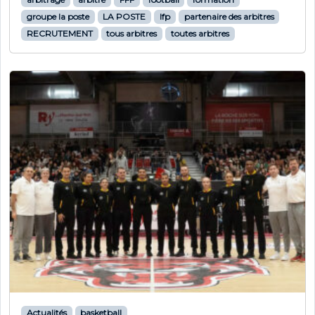
groupe la poste
LA POSTE
lfp
partenaire des arbitres
RECRUTEMENT
tous arbitres
toutes arbitres
Actualités
basketball