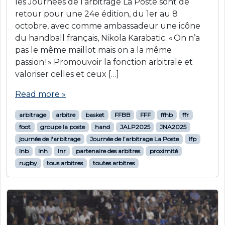
les Journées de l’arbitrage La Poste sont de
retour pour une 24e édition, du 1er au 8
octobre, avec comme ambassadeur une icône
du handball français, Nikola Karabatic. « On n’a
pas le même maillot mais on a la même
passion ! » Promouvoir la fonction arbitrale et
valoriser celles et ceux […]
Read more »
arbitrage
arbitre
basket
FFBB
FFF
ffhb
ffr
foot
groupe la poste
hand
JALP2025
JNA2025
journée de l'arbitrage
Journée de l’arbitrage La Poste
lfp
lnb
lnh
lnr
partenaire des arbitres
proximité
rugby
tous arbitres
toutes arbitres