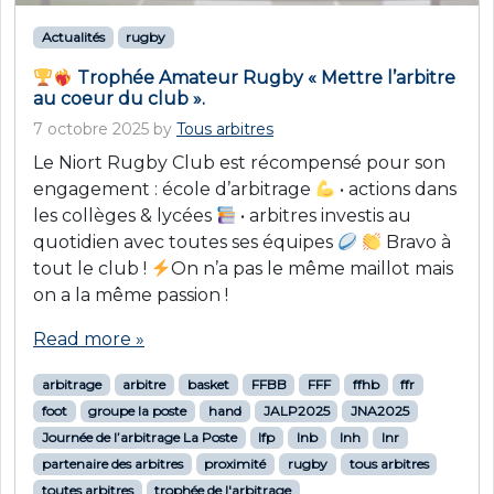
Actualités
rugby
Trophée Amateur Rugby « Mettre l’arbitre
au coeur du club ».
7 octobre 2025
by
Tous arbitres
Le Niort Rugby Club est récompensé pour son
engagement : école d’arbitrage
• actions dans
les collèges & lycées
• arbitres investis au
quotidien avec toutes ses équipes
Bravo à
tout le club !
On n’a pas le même maillot mais
on a la même passion !
Read more »
arbitrage
arbitre
basket
FFBB
FFF
ffhb
ffr
foot
groupe la poste
hand
JALP2025
JNA2025
Journée de l’arbitrage La Poste
lfp
lnb
lnh
lnr
partenaire des arbitres
proximité
rugby
tous arbitres
toutes arbitres
trophée de l'arbitrage