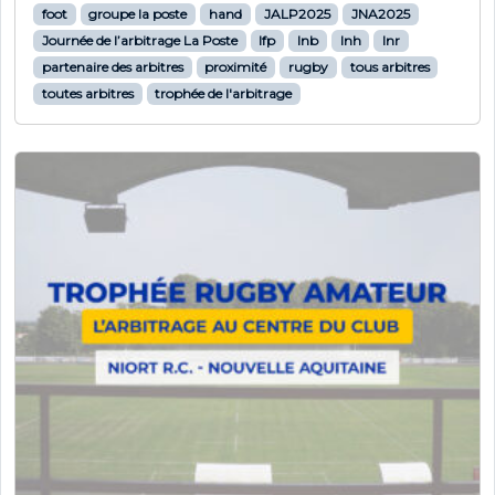
foot
groupe la poste
hand
JALP2025
JNA2025
Journée de l’arbitrage La Poste
lfp
lnb
lnh
lnr
partenaire des arbitres
proximité
rugby
tous arbitres
toutes arbitres
trophée de l'arbitrage