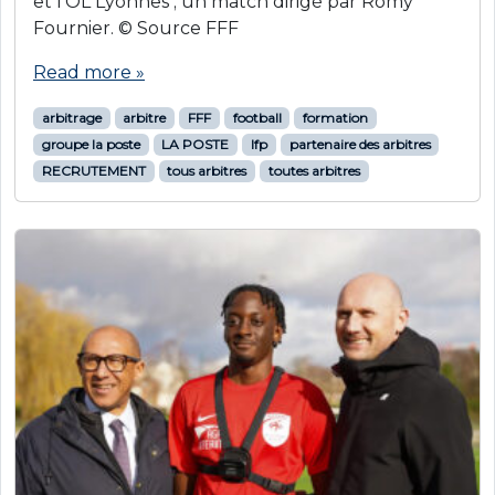
et l’OL Lyonnes ; un match dirigé par Romy
Fournier. © Source FFF
Read more »
arbitrage
arbitre
FFF
football
formation
groupe la poste
LA POSTE
lfp
partenaire des arbitres
RECRUTEMENT
tous arbitres
toutes arbitres