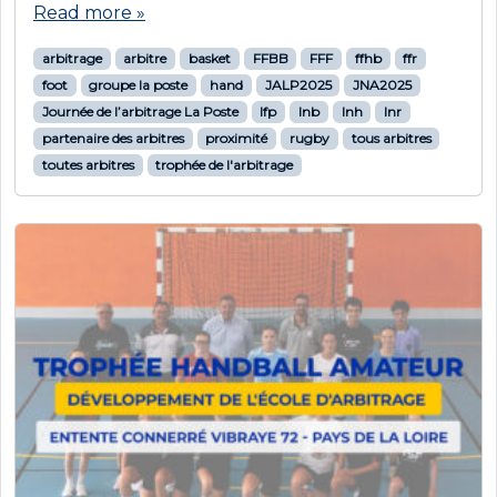
Read more »
arbitrage
arbitre
basket
FFBB
FFF
ffhb
ffr
foot
groupe la poste
hand
JALP2025
JNA2025
Journée de l’arbitrage La Poste
lfp
lnb
lnh
lnr
partenaire des arbitres
proximité
rugby
tous arbitres
toutes arbitres
trophée de l'arbitrage