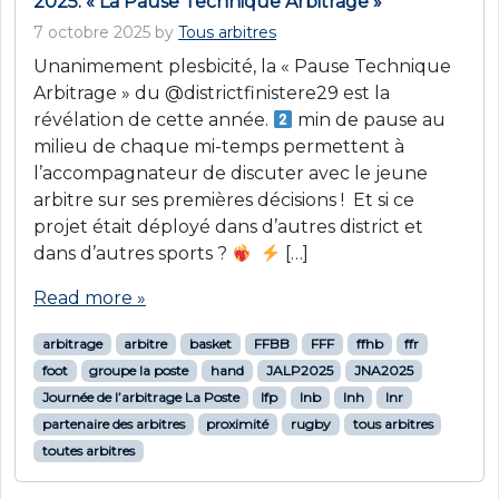
2025. « La Pause Technique Arbitrage »
7 octobre 2025
by
Tous arbitres
Unanimement plesbicité, la « Pause Technique
Arbitrage » du @districtfinistere29 est la
révélation de cette année.
min de pause au
milieu de chaque mi-temps permettent à
l’accompagnateur de discuter avec le jeune
arbitre sur ses premières décisions ! Et si ce
projet était déployé dans d’autres district et
dans d’autres sports ?
[…]
Read more »
arbitrage
arbitre
basket
FFBB
FFF
ffhb
ffr
foot
groupe la poste
hand
JALP2025
JNA2025
Journée de l’arbitrage La Poste
lfp
lnb
lnh
lnr
partenaire des arbitres
proximité
rugby
tous arbitres
toutes arbitres