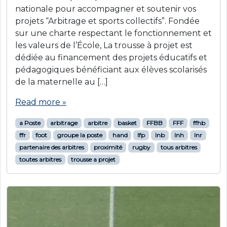
nationale pour accompagner et soutenir vos
projets “Arbitrage et sports collectifs”. Fondée
sur une charte respectant le fonctionnement et
les valeurs de l’École, La trousse à projet est
dédiée au financement des projets éducatifs et
pédagogiques bénéficiant aux élèves scolarisés
de la maternelle au […]
Read more »
a Poste
arbitrage
arbitre
basket
FFBB
FFF
ffhb
ffr
foot
groupe la poste
hand
lfp
lnb
lnh
lnr
partenaire des arbitres
proximité
rugby
tous arbitres
toutes arbitres
trousse a projet