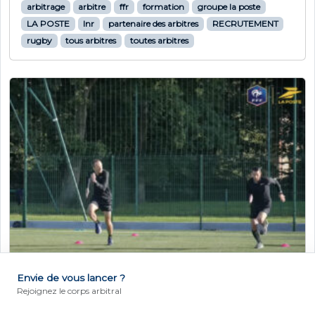
arbitrage
arbitre
ffr
formation
groupe la poste
LA POSTE
lnr
partenaire des arbitres
RECRUTEMENT
rugby
tous arbitres
toutes arbitres
Envie de vous lancer ?
DEVENIR ARBITRE
Rejoignez le corps arbitral