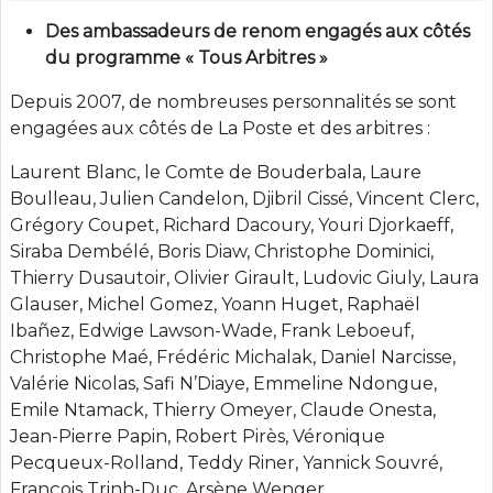
Des ambassadeurs de renom engagés aux côtés
du programme « Tous Arbitres »
Depuis 2007, de nombreuses personnalités se sont
engagées aux côtés de La Poste et des arbitres :
Laurent Blanc, le Comte de Bouderbala, Laure
Boulleau, Julien Candelon, Djibril Cissé, Vincent Clerc,
Grégory Coupet, Richard Dacoury, Youri Djorkaeff,
Siraba Dembélé, Boris Diaw, Christophe Dominici,
Thierry Dusautoir, Olivier Girault, Ludovic Giuly, Laura
Glauser, Michel Gomez, Yoann Huget, Raphaël
Ibañez, Edwige Lawson-Wade, Frank Leboeuf,
Christophe Maé, Frédéric Michalak, Daniel Narcisse,
Valérie Nicolas, Safi N’Diaye, Emmeline Ndongue,
Emile Ntamack, Thierry Omeyer, Claude Onesta,
Jean-Pierre Papin, Robert Pirès, Véronique
Pecqueux-Rolland, Teddy Riner, Yannick Souvré,
François Trinh-Duc, Arsène Wenger.