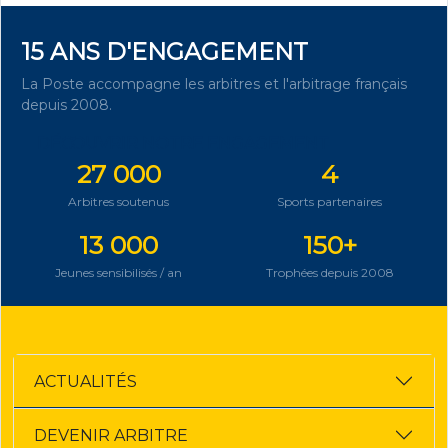
15 ANS D'ENGAGEMENT
La Poste accompagne les arbitres et l'arbitrage français
depuis 2008.
DÉCOUVRIR NOTRE ENGAGEMENT
27 000
4
Arbitres soutenus
Sports partenaires
13 000
150+
Jeunes sensibilisés / an
Trophées depuis 2008
ACTUALITÉS
DEVENIR ARBITRE