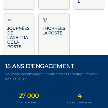
E
JOURNÉES
TROPHÉES
DE
LA POSTE
L'ARBITRA
GE LA
POSTE
15 ANS D'ENGAGEMENT
La Poste accompagne les arbitres et l'arbitrage français
depuis 2008.
DÉCOUVRIR NOTRE ENGAGEMENT
27 000
4
Arbitres soutenus
Sports partenaires