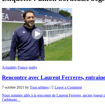
Actualités
France
rugby
Rencontre avec Laurent Ferreres, entraine
7 octobre 2021
by
Tous arbitres
|
Leave a Comment
Nous sommes allés à la rencontre de Laurent Ferreres, ancien joueur p
l’arbitrage.