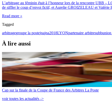
L’arbitrage au féminin était à l’honneur lors de la rencontre UBB 
de siffler le coup d’envoi fictif, et Aurelie GROIZELEAU et Valéri
Read more »
Tagged
arbitrage
groupe la poste
jna
jna2018
LYON
partenaire arbitres
ubb
union
À lire aussi
Cap sur la finale de la Coupe de France des Arbitres La Poste
voir toutes les actualités ->