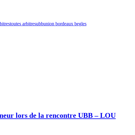
bitres
toutes arbitres
ubb
union bordeaux begles
nneur lors de la rencontre UBB – LOU