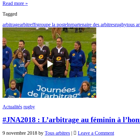
Read more »
Tagged
arbitrage
arbitre
ffr
groupe la poste
lnr
partenaire des arbitres
rugby
tous ar
Actualités
rugby
#JNA2018 : L’arbitrage au féminin à l’ho
9 novembre 2018
by
Tous arbitres
|
Leave a Comment