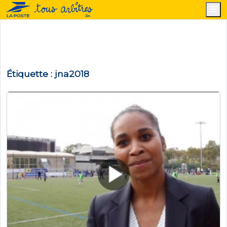
M
Étiquette :
jna2018