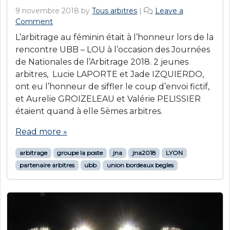
9 novembre 2018
by
Tous arbitres
|
Leave a
Comment
L’arbitrage au féminin était à l’honneur lors de la
rencontre UBB – LOU à l’occasion des Journées
de Nationales de l’Arbitrage 2018. 2 jeunes
arbitres, Lucie LAPORTE et Jade IZQUIERDO,
ont eu l’honneur de siffler le coup d’envoi fictif,
et Aurelie GROIZELEAU et Valérie PELISSIER
étaient quand à elle 5èmes arbitres.
Read more »
arbitrage
groupe la poste
jna
jna2018
LYON
partenaire arbitres
ubb
union bordeaux begles