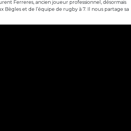
rent Ferreres, ancien joueur professionnel, désormais
x Bègles et de l’équipe de rugby à 7. Il nous partage sa