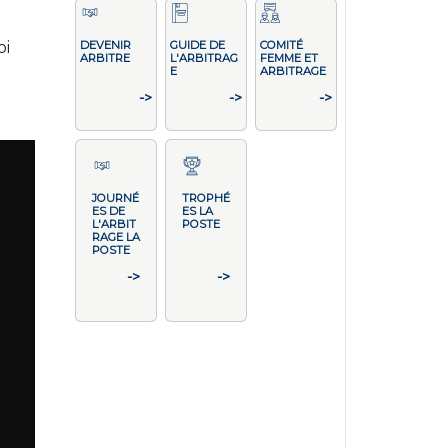
oi
DEVENIR
GUIDE DE
COMITÉ
ARBITRE
L'ARBITRAG
FEMME ET
E
ARBITRAGE
->
->
->
JOURNÉ
TROPHÉ
ES DE
ES LA
L'ARBIT
POSTE
RAGE LA
POSTE
->
->