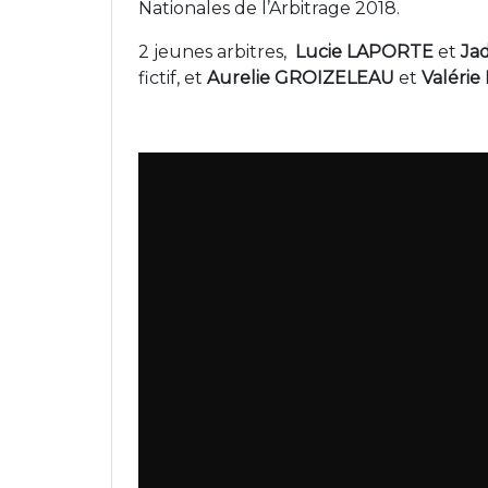
Nationales de l’Arbitrage 2018.
2 jeunes arbitres,
Lucie LAPORTE
et
Ja
fictif, et
Aurelie GROIZELEAU
et
Valérie