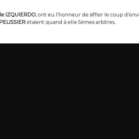
de IZQUIERDO
, ont eu l’honneur de siffler le coup d’env
 PELISSIER
étaient quand à elle 5èmes arbitres.