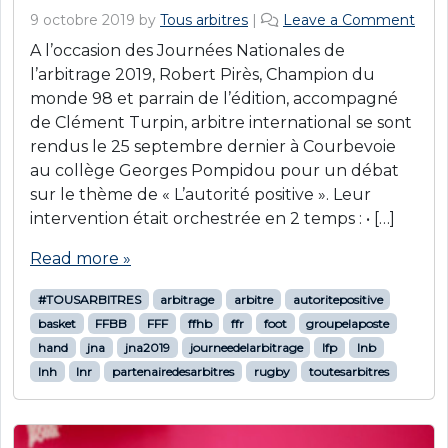
9 octobre 2019
by
Tous arbitres
|
Leave a Comment
A l’occasion des Journées Nationales de
l’arbitrage 2019, Robert Pirès, Champion du
monde 98 et parrain de l’édition, accompagné
de Clément Turpin, arbitre international se sont
rendus le 25 septembre dernier à Courbevoie
au collège Georges Pompidou pour un débat
sur le thème de « L’autorité positive ». Leur
intervention était orchestrée en 2 temps : • […]
Read more »
#TOUSARBITRES
arbitrage
arbitre
autoritepositive
basket
FFBB
FFF
ffhb
ffr
foot
groupelaposte
hand
jna
jna2019
journeedelarbitrage
lfp
lnb
lnh
lnr
partenairedesarbitres
rugby
toutesarbitres