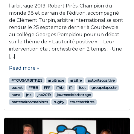
l’arbitrage 2019, Robert Pirès, Champion du
monde 98 et parrain de l’édition, accompagné
de Clément Turpin, arbitre international se sont
rendus le 25 septembre dernier à Courbevoie
au collège Georges Pompidou pour un débat
sur le thème de « L’autorité positive ». Leur
intervention était orchestrée en 2 temps : • Une
[…]
Read more »
#TOUSARBITRES
arbitrage
arbitre
autoritepositive
basket
FFBB
FFF
ffhb
ffr
foot
groupelaposte
hand
jna
jna2019
journeedelarbitrage
partenairedesarbitres
rugby
toutesarbitres