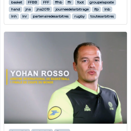
basket
FFBB
FFF
ffhb
ffr
foot
groupelaposte
hand
jna
jna2019
journeedelarbitrage
lfp
lnb
lnh
lnr
partenairedesarbitres
rugby
toutesarbitres