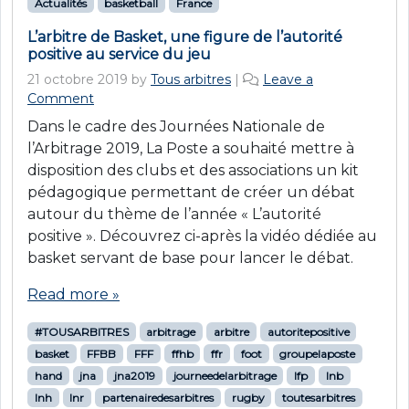
Actualités
basketball
France
L’arbitre de Basket, une figure de l’autorité
positive au service du jeu
21 octobre 2019
by
Tous arbitres
|
Leave a
Comment
Dans le cadre des Journées Nationale de
l’Arbitrage 2019, La Poste a souhaité mettre à
disposition des clubs et des associations un kit
pédagogique permettant de créer un débat
autour du thème de l’année « L’autorité
positive ». Découvrez ci-après la vidéo dédiée au
basket servant de base pour lancer le débat.
Read more »
#TOUSARBITRES
arbitrage
arbitre
autoritepositive
basket
FFBB
FFF
ffhb
ffr
foot
groupelaposte
hand
jna
jna2019
journeedelarbitrage
lfp
lnb
lnh
lnr
partenairedesarbitres
rugby
toutesarbitres