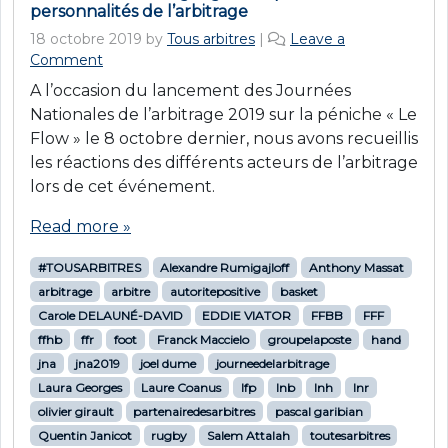
personnalités de l’arbitrage
18 octobre 2019
by
Tous arbitres
|
Leave a
Comment
A l’occasion du lancement des Journées
Nationales de l’arbitrage 2019 sur la péniche « Le
Flow » le 8 octobre dernier, nous avons recueillis
les réactions des différents acteurs de l’arbitrage
lors de cet événement.
Read more »
#TOUSARBITRES
Alexandre Rumigajloff
Anthony Massat
arbitrage
arbitre
autoritepositive
basket
Carole DELAUNÉ-DAVID
EDDIE VIATOR
FFBB
FFF
ffhb
ffr
foot
Franck Maccielo
groupelaposte
hand
jna
jna2019
joel dume
journeedelarbitrage
Laura Georges
Laure Coanus
lfp
lnb
lnh
lnr
olivier girault
partenairedesarbitres
pascal garibian
Quentin Janicot
rugby
Salem Attalah
toutesarbitres