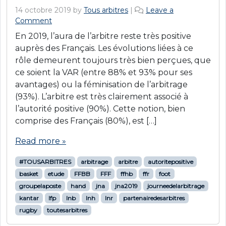
14 octobre 2019
by
Tous arbitres
|
Leave a
Comment
En 2019, l’aura de l’arbitre reste très positive
auprès des Français. Les évolutions liées à ce
rôle demeurent toujours très bien perçues, que
ce soient la VAR (entre 88% et 93% pour ses
avantages) ou la féminisation de l’arbitrage
(93%). L’arbitre est très clairement associé à
l’autorité positive (90%). Cette notion, bien
comprise des Français (80%), est […]
Read more »
#TOUSARBITRES
arbitrage
arbitre
autoritepositive
basket
etude
FFBB
FFF
ffhb
ffr
foot
groupelaposte
hand
jna
jna2019
journeedelarbitrage
kantar
lfp
lnb
lnh
lnr
partenairedesarbitres
rugby
toutesarbitres