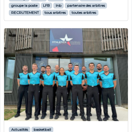
groupe la poste
LFB
lnb
partenaire des arbitres
RECRUTEMENT
tous arbitres
toutes arbitres
Actualités
basketball