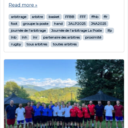
Read more »
arbitrage
arbitre
basket
FFBB
FFF
ffhb
ffr
foot
groupe la poste
hand
JALP2025
JNA2025
journée de l'arbitrage
Journée de l’arbitrage La Poste
lfp
lnb
lnh
lnr
partenaire des arbitres
proximité
rugby
tous arbitres
toutes arbitres