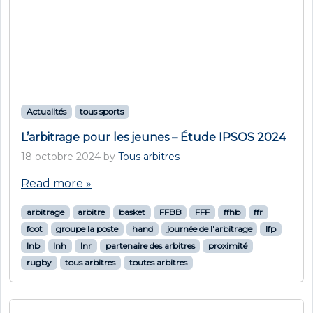
arbitrage
arbitre
basket
FFBB
FFF
ffhb
ffr
foot
groupe la poste
hand
journée de l'arbitrage
lfp
lnb
lnh
lnr
partenaire des arbitres
proximité
rugby
tous arbitres
toutes arbitres
Actualités
basketball
Trophée Postier Arbitre de l’année : Guillaume
Turpin, postier et arbitre de basket
13 octobre 2024
by
Tous arbitres
Partenaire des arbitres, La Poste a créé les
Trophées La Poste pour récompenser les
initiatives qui font rayonner l’arbitrage partout
en France. Pour l’édition 2024, le Groupe La
Poste a choisi de féliciter un de ses
collaborateurs arbitre en décernant le prix du