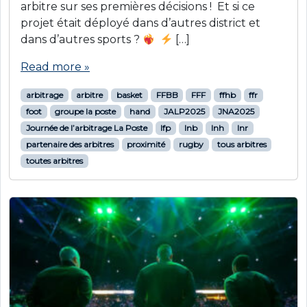
arbitre sur ses premières décisions ! Et si ce
projet était déployé dans d’autres district et
dans d’autres sports ?
[…]
Read more »
arbitrage
arbitre
basket
FFBB
FFF
ffhb
ffr
foot
groupe la poste
hand
JALP2025
JNA2025
Journée de l’arbitrage La Poste
lfp
lnb
lnh
lnr
partenaire des arbitres
proximité
rugby
tous arbitres
toutes arbitres