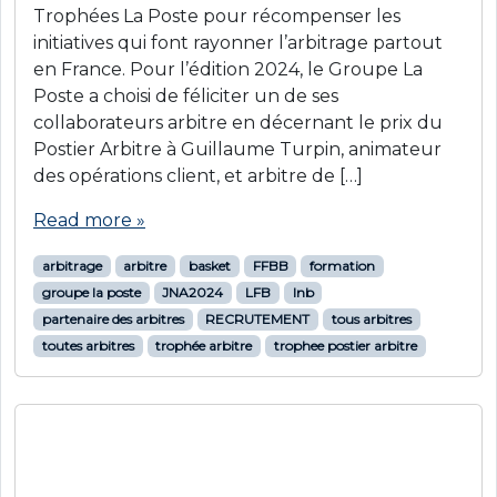
initiatives qui font rayonner l’arbitrage partout
en France. Le trophée de la meilleure initiative
basket à été remis cette année à Lucas
Diquelou pour la création de la bande dessinée
« Ceci n’est pas une Coupe du Monde ».
Read more »
arbitrage
arbitre
basket
FFBB
formation
groupe la poste
LFB
lnb
partenaire des arbitres
RECRUTEMENT
tous arbitres
toutes arbitres
trophee arbitrage
trophée tous arbitres