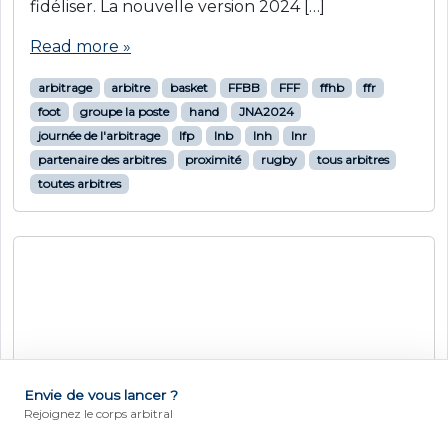
Read more »
arbitrage
arbitre
basket
FFBB
formation
groupe la poste
LFB
lnb
partenaire des arbitres
RECRUTEMENT
tous arbitres
toutes arbitres
YOHAN ROSSO
Actualités
tous sports
Conférence « Passer en mode arbitre :
développer ses compétences personnelles pour
son avenir professionnel »
4 avril 2024
by
Tous arbitres
Dans le cadre du programme Tous Arbitres,
Emile N’Tamack, ambassadeur des Journées de
Envie de vous lancer ?
l’Arbitrage La Poste 2023, s’est rendu au
DEVENIR ARBITRE
Rejoignez le corps arbitral
Campus parisien de l’EM Normandie pour