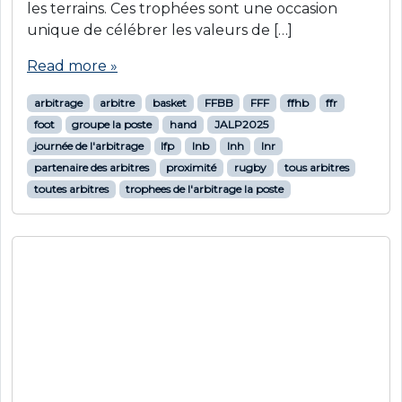
les terrains. Ces trophées sont une occasion
unique de célébrer les valeurs de […]
Read more »
arbitrage
arbitre
basket
FFBB
FFF
ffhb
ffr
foot
groupe la poste
hand
JALP2025
journée de l'arbitrage
lfp
lnb
lnh
lnr
partenaire des arbitres
proximité
rugby
tous arbitres
toutes arbitres
trophees de l'arbitrage la poste
Actualités
tous sports
L’arbitrage pour les jeunes – Étude IPSOS 2024
18 octobre 2024
by
Tous arbitres
Read more »