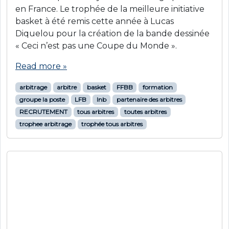
valoriser la fonction arbitrale, recruter et
fidéliser. La nouvelle version 2024 […]
Read more »
arbitrage
arbitre
basket
FFBB
FFF
ffhb
ffr
foot
groupe la poste
hand
JNA2024
journée de l'arbitrage
lfp
lnb
lnh
lnr
partenaire des arbitres
proximité
rugby
tous arbitres
toutes arbitres