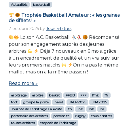
Actualités
basketball
Trophée Basketball Amateur : « les graines
de sifflets ! »
7 octobre 2025
by
Tous arbitres
Loison A.C. Basketball
Récompensé
pour son engagement auprès des jeunes
arbitres
Déjà 7 nouveaux en 6 mois, grâce
à un encadrement de qualité et un vrai suivi sur
leurs premiers matchs
On n’a pas le même
maillot mais on a la même passion !
Read more »
arbitrage
arbitre
basket
FFBB
FFF
ffhb
ffr
foot
groupe la poste
hand
JALP2025
JNA2025
Journée de l’arbitrage La Poste
lfp
lnb
lnh
lnr
partenaire des arbitres
proximité
rugby
tous arbitres
toutes arbitres
trophée de l'arbitrage