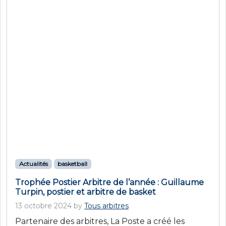
Postier Arbitre à Guillaume Turpin, animateur
des opérations client, et arbitre de […]
Read more »
arbitrage
arbitre
basket
FFBB
formation
groupe la poste
JNA2024
LFB
lnb
partenaire des arbitres
RECRUTEMENT
tous arbitres
toutes arbitres
trophée arbitre
trophee postier arbitre
Actualités
basketball
Trophée meilleure initiative locale basket : Lucas
Diquelou, « Ceci n’est pas une Coupe du
Monde »
12 octobre 2024
by
Tous arbitres
Partenaire des arbitres, La Poste a créé les
Trophées La Poste pour récompenser les