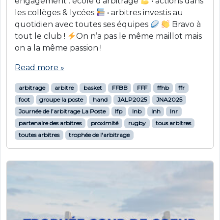
engagement : école d’arbitrage
• actions dans
les collèges & lycées
• arbitres investis au
quotidien avec toutes ses équipes
Bravo à
tout le club !
On n’a pas le même maillot mais
on a la même passion !
Read more »
arbitrage
arbitre
basket
FFBB
FFF
ffhb
ffr
foot
groupe la poste
hand
JALP2025
JNA2025
Journée de l’arbitrage La Poste
lfp
lnb
lnh
lnr
partenaire des arbitres
proximité
rugby
tous arbitres
toutes arbitres
trophée de l'arbitrage