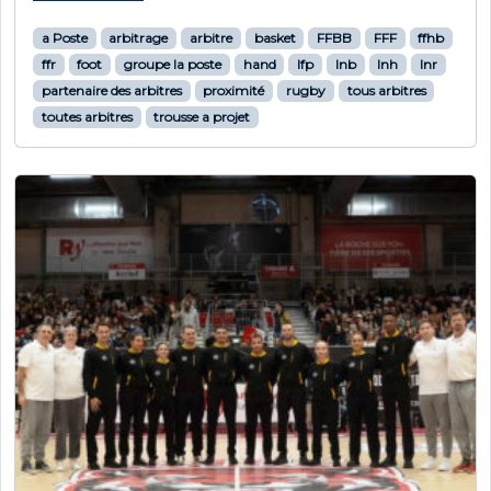
a Poste
arbitrage
arbitre
basket
FFBB
FFF
ffhb
ffr
foot
groupe la poste
hand
lfp
lnb
lnh
lnr
partenaire des arbitres
proximité
rugby
tous arbitres
toutes arbitres
trousse a projet