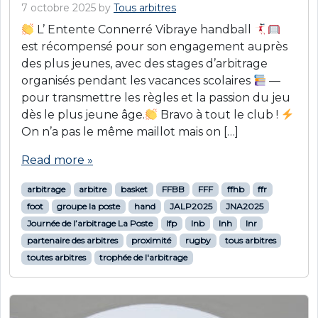
7 octobre 2025
by
Tous arbitres
L’ Entente Connerré Vibraye handball
est récompensé pour son engagement auprès
des plus jeunes, avec des stages d’arbitrage
organisés pendant les vacances scolaires
—
pour transmettre les règles et la passion du jeu
dès le plus jeune âge.
Bravo à tout le club !
On n’a pas le même maillot mais on […]
Read more »
arbitrage
arbitre
basket
FFBB
FFF
ffhb
ffr
foot
groupe la poste
hand
JALP2025
JNA2025
Journée de l’arbitrage La Poste
lfp
lnb
lnh
lnr
partenaire des arbitres
proximité
rugby
tous arbitres
toutes arbitres
trophée de l'arbitrage