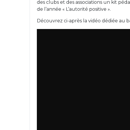
des clubs et des associations un kit p
de l’année « L’autorité positive ».
Découvrez ci-après la vidéo dédiée au b