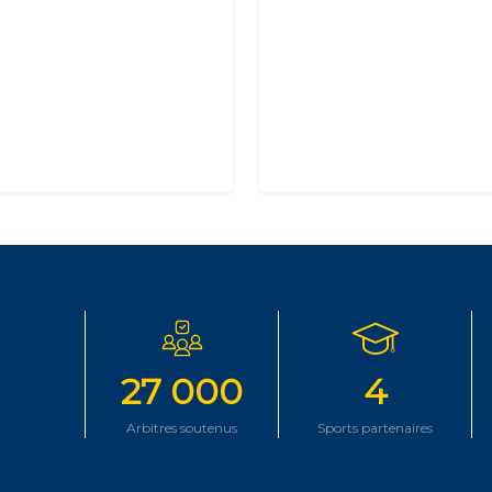
27 000
4
Arbitres soutenus
Sports partenaires