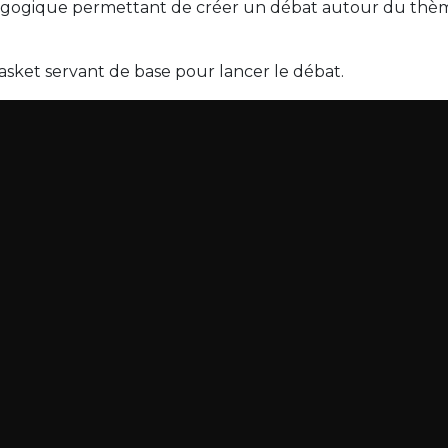
édagogique permettant de créer un débat autour du thè
asket servant de base pour lancer le débat.