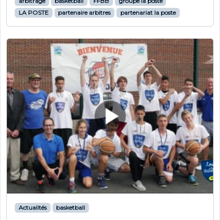
arbitrage
basketball
FFBB
groupe la poste
LA POSTE
partenaire arbitres
partenariat la poste
Actualités
basketball