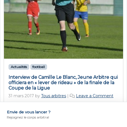
Actualités
football
Interview de Camille Le Blanc, Jeune Arbitre qui
officiera en « lever de rideau » de la finale de la
Coupe de la Ligue
31 mars 2017
by
Tous arbitres
|
Leave a Comment
Camille Le Blanc fait partie des jeunes arbitres
choisis pour l’opération Maillot de La Poste qui
Envie de vous lancer ?
DEVENIR ARBITRE
Rejoignez le corps arbitral
aura lieu samedi 1er avril, avant la finale de la
Coupe de la Ligue, à Lyon. Elle officiera