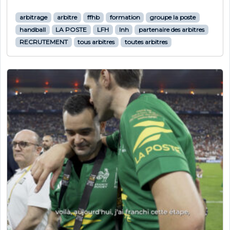
arbitrage
arbitre
ffhb
formation
groupe la poste
handball
LA POSTE
LFH
lnh
partenaire des arbitres
RECRUTEMENT
tous arbitres
toutes arbitres