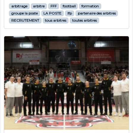
arbitrage
arbitre
FFF
football
formation
groupe la poste
LA POSTE
lfp
partenaire des arbitres
RECRUTEMENT
tous arbitres
toutes arbitres