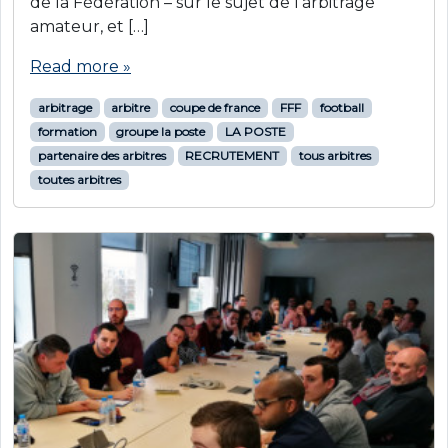
de la Fédération – sur le sujet de l’arbitrage
amateur, et […]
Read more »
arbitrage
arbitre
coupe de france
FFF
football
formation
groupe la poste
LA POSTE
partenaire des arbitres
RECRUTEMENT
tous arbitres
toutes arbitres