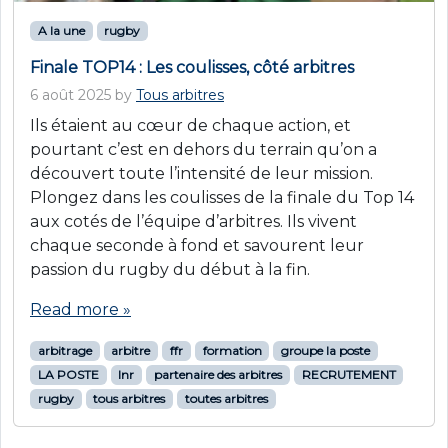
A la une
rugby
Finale TOP14 : Les coulisses, côté arbitres
6 août 2025
by
Tous arbitres
Ils étaient au cœur de chaque action, et
pourtant c’est en dehors du terrain qu’on a
découvert toute l’intensité de leur mission.
Plongez dans les coulisses de la finale du Top 14
aux cotés de l’équipe d’arbitres. Ils vivent
chaque seconde à fond et savourent leur
passion du rugby du début à la fin.
Read more »
arbitrage
arbitre
ffr
formation
groupe la poste
LA POSTE
lnr
partenaire des arbitres
RECRUTEMENT
rugby
tous arbitres
toutes arbitres