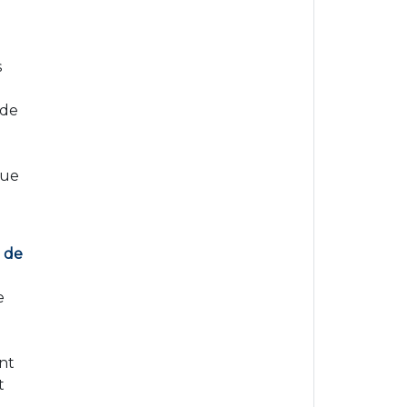
s
 de
que
e de
e
s
nt
t