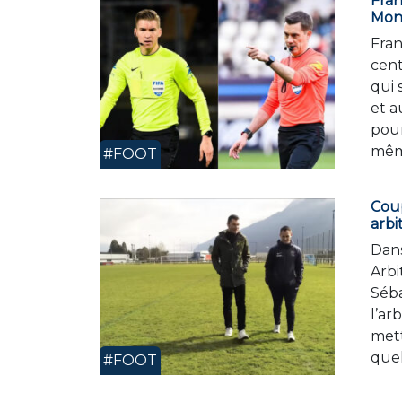
Fran
Mond
Fran
cent
qui 
et a
pour
mêm
#FOOT
Coup
arbi
Dans
Arbi
Séba
l’ar
mett
quel
#FOOT