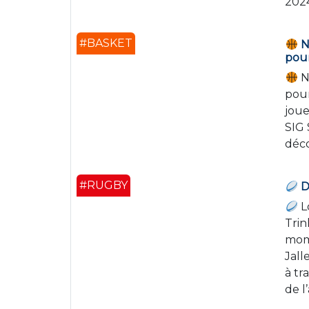
202
#BASKET
No
pour
No
pour
joue
SIG 
déco
#RUGBY
D
Lo
Trin
mom
Jall
à tr
de l