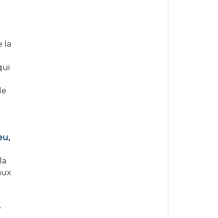
 la
qui
de
eu,
la
aux
e