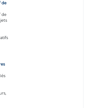
f de
f de
jets
atifs
res
iés
a
urs,