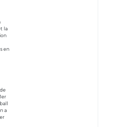
à
t la
ion
is en
a
 de
1er
ball
on a
ser