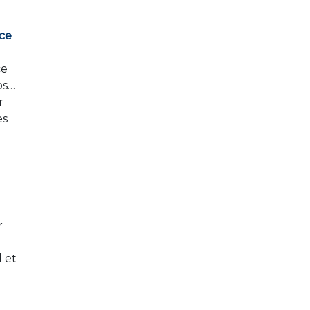
nce
ce
os…
r
es
r
d et