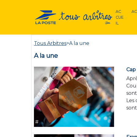
AC
AC
CUE
IL
Tous Arbitres
>
A la une
A la une
Cap 
Aprè
Coup
sont
Les 
sont
#