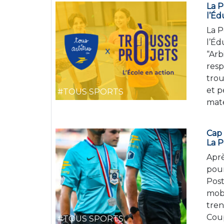
La P
l’Éd
La P
l’Éd
“Arb
resp
trou
et p
#TOUS SPORTS
mate
Cap 
La P
Aprè
pour
Post
mobi
tren
Cou
#TOUS SPORTS