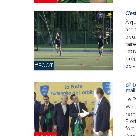
C’es
À qu
arbi
deux
fair
retr
prép
#FOOT
doiv
Le
mail
Le P
Wahl
reme
Flor
fort
l’e