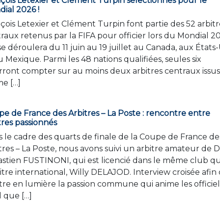
çois Letexier et Clément Turpin sélectionnés pour le
ial 2026 !
çois Letexier et Clément Turpin font partie des 52 arbitr
raux retenus par la FIFA pour officier lors du Mondial 2
se déroulera du 11 juin au 19 juillet au Canada, aux États
u Mexique. Parmi les 48 nations qualifiées, seules six
ront compter sur au moins deux arbitres centraux issu
e […]
e de France des Arbitres – La Poste : rencontre entre
tres passionnés
 le cadre des quarts de finale de la Coupe de France de
tres – La Poste, nous avons suivi un arbitre amateur de D
stien FUSTINONI, qui est licencié dans le même club q
bitre international, Willy DELAJOD. Interview croisée afin
re en lumière la passion commune qui anime les officiel
 que […]