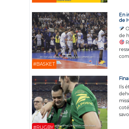
En i
de 
On
de 
R
ress
com
#BASKET
Fina
Ils 
deho
miss
coté
savo
#RUGBY