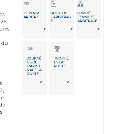
DEVENIR
GUIDE DE
COMITÉ
es
ARBITRE
L'ARBITRAG
FEMME ET
026,
E
ARBITRAGE
-Unis
->
->
->
s du
JOURNÉ
TROPHÉ
ES DE
ES LA
L'ARBIT
POSTE
RAGE LA
POSTE
->
->
s
2,
ue
 de
s