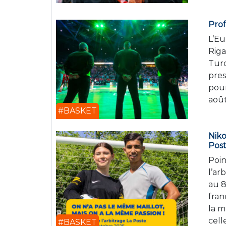
Prof
L’Eu
Riga
Turq
pres
pour
août
#BASKET
Niko
Pos
Poin
l’ar
au 
fran
la m
cell
#BASKET