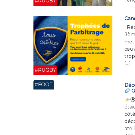
#RUGBY
Cand
Réco
3ème
mett
œuvr
trop
[…]
#RUGBY
#FOOT
Déco
G
étai
côté
déco
atel