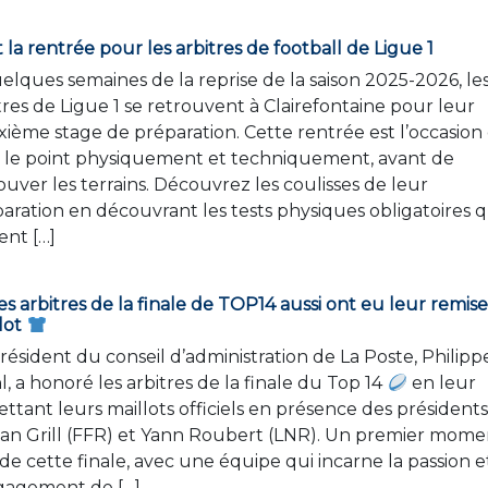
t la rentrée pour les arbitres de football de Ligue 1
elques semaines de la reprise de la saison 2025-2026, le
tres de Ligue 1 se retrouvent à Clairefontaine pour leur
ième stage de préparation. Cette rentrée est l’occasion
e le point physiquement et techniquement, avant de
ouver les terrains. Découvrez les coulisses de leur
aration en découvrant les tests physiques obligatoires 
ent […]
s arbitres de la finale de TOP14 aussi ont eu leur remis
lot
résident du conseil d’administration de La Poste, Philipp
, a honoré les arbitres de la finale du Top 14
en leur
ttant leurs maillots officiels en présence des président
ian Grill (FFR) et Yann Roubert (LNR). Un premier mome
 de cette finale, avec une équipe qui incarne la passion e
ngagement de […]