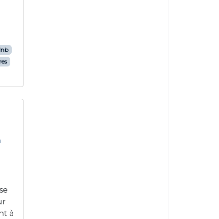
lnb
res
n
se
ur
nt à