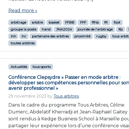
Read more »
arbitrage
arbitre
basket
FFBB
FFF
ffhb
ffr
foot
groupe la poste
hand
JNA2024
journée de l'arbitrage
lfp
lnh
lnr
partenaire des arbitres
proximité
rugby
tous arbit
toutes arbitres
Actualités
tous sports
Conférence Clepsydre « Passer en mode arbitre :
développer ses compétences personnelles pour so
avenir professionnel »
29 novembre 2023
by
Tous arbitres
Dans le cadre du programme Tous Arbitres, Céline
Dumerc, Abdelatif Kherradji et Jean-Raphaël Gaitey 
sont rendus à Kedge Business School à Marseille po
partager leur expérience lors d’une conférence visa