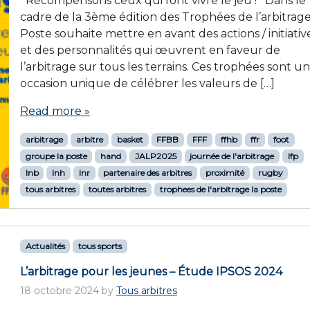
Récompensons ceux qui font vivre le jeu ! Dans le
cadre de la 3ème édition des Trophées de l’arbitrage
Poste souhaite mettre en avant des actions / initiativ
et des personnalités qui œuvrent en faveur de
l’arbitrage sur tous les terrains. Ces trophées sont u
occasion unique de célébrer les valeurs de […]
Read more »
arbitrage
arbitre
basket
FFBB
FFF
ffhb
ffr
foot
groupe la poste
hand
JALP2025
journée de l'arbitrage
lfp
lnb
lnh
lnr
partenaire des arbitres
proximité
rugby
tous arbitres
toutes arbitres
trophees de l'arbitrage la poste
Actualités
tous sports
L’arbitrage pour les jeunes – Étude IPSOS 2024
18 octobre 2024
by
Tous arbitres