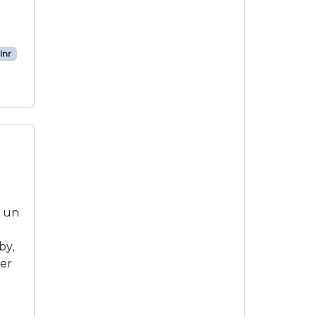
lnr
é un
by,
der