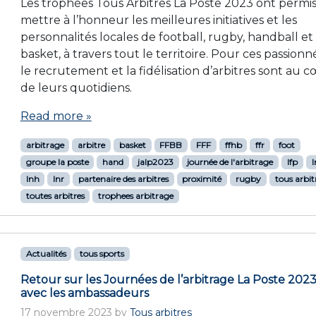
Les trophées Tous Arbitres La Poste 2023 ont permi
mettre à l’honneur les meilleures initiatives et les
personnalités locales de football, rugby, handball et
basket, à travers tout le territoire. Pour ces passionné
le recrutement et la fidélisation d’arbitres sont au 
de leurs quotidiens.
Read more »
arbitrage
arbitre
basket
FFBB
FFF
ffhb
ffr
foot
groupe la poste
hand
jalp2023
journée de l'arbitrage
lfp
l
lnh
lnr
partenaire des arbitres
proximité
rugby
tous arbit
toutes arbitres
trophees arbitrage
Actualités
tous sports
Retour sur les Journées de l’arbitrage La Poste 202
avec les ambassadeurs
17 novembre 2023
by
Tous arbitres