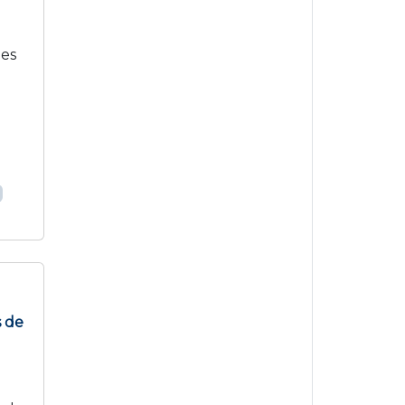
n
des
s de