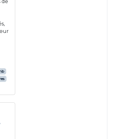
s de
s,
cœur
nb
res
3