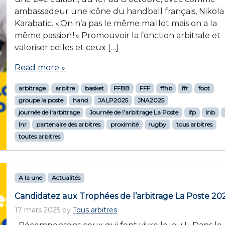
ambassadeur une icône du handball français, Nikola
Karabatic. « On n’a pas le même maillot mais on a la
même passion ! » Promouvoir la fonction arbitrale et
valoriser celles et ceux […]
Read more »
arbitrage
arbitre
basket
FFBB
FFF
ffhb
ffr
foot
groupe la poste
hand
JALP2025
JNA2025
journée de l'arbitrage
Journée de l’arbitrage La Poste
lfp
lnb
lnr
partenaire des arbitres
proximité
rugby
tous arbitres
toutes arbitres
A la une
Actualités
Candidatez aux Trophées de l’arbitrage La Poste 20
17 mars 2025
by
Tous arbitres