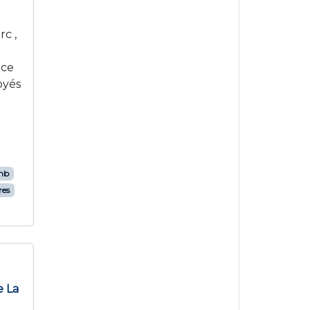
3
c ,
âce
oyés
nb
res
e La