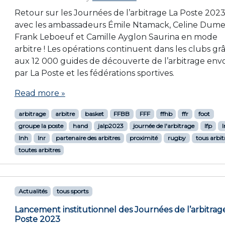
Retour sur les Journées de l’arbitrage La Poste 202
avec les ambassadeurs Émile Ntamack, Celine Dumer
Frank Leboeuf et Camille Ayglon Saurina en mode
arbitre ! Les opérations continuent dans les clubs gr
aux 12 000 guides de découverte de l’arbitrage env
par La Poste et les fédérations sportives.
Read more »
arbitrage
arbitre
basket
FFBB
FFF
ffhb
ffr
foot
groupe la poste
hand
jalp2023
journée de l'arbitrage
lfp
l
lnh
lnr
partenaire des arbitres
proximité
rugby
tous arbit
toutes arbitres
Actualités
tous sports
Lancement institutionnel des Journées de l’arbitrag
Poste 2023