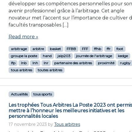
développer ses compétences personnelles pour so
avenir professionnel grâce à l’arbitrage. Cet angle
novateur met l’accent sur l’importance de cultiver 
facultés transposables […]
Read more »
arbitrage
arbitre
basket
FFBB
FFF
ffhb
ffr
foot
groupe la poste
hand
jalp203
journée de l'arbitrage
kedge
lfp
lnb
lnh
lnr
partenaire des arbitres
proximité
rugby
tous arbitres
toutes arbitres
Actualités
tous sports
Les trophées Tous Arbitres La Poste 2023 ont permi
mettre à l’honneur les meilleures initiatives et les
personnalités locales
17 novembre 2023
by
Tous arbitres