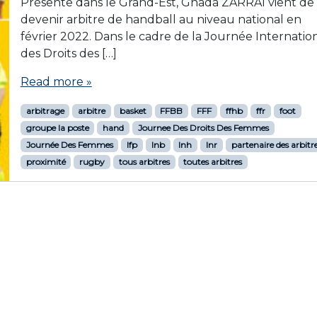
Présente dans le Grand-Est, Ghada ZARRAI vient de
devenir arbitre de handball au niveau national en
février 2022. Dans le cadre de la Journée Internatio
des Droits des […]
Read more »
arbitrage
arbitre
basket
FFBB
FFF
ffhb
ffr
foot
groupe la poste
hand
Journee Des Droits Des Femmes
Journée Des Femmes
lfp
lnb
lnh
lnr
partenaire des arbitr
proximité
rugby
tous arbitres
toutes arbitres