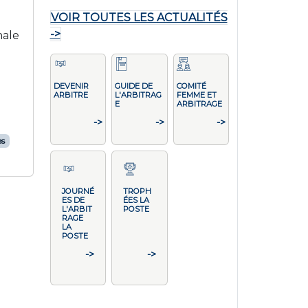
VOIR TOUTES LES ACTUALITÉS
->
nale
DEVENIR
GUIDE DE
COMITÉ
ARBITRE
L'ARBITRAG
FEMME ET
E
ARBITRAGE
->
->
->
es
JOURNÉ
TROPH
ES DE
ÉES LA
L'ARBIT
POSTE
RAGE
LA
POSTE
->
->