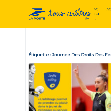
AC
AC
CUE
IL
Étiquette :
Journee Des Droits Des 