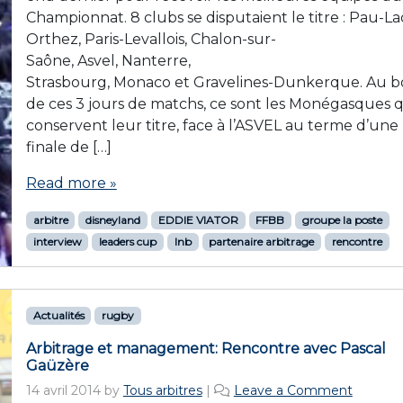
Championnat. 8 clubs se disputaient le titre : Pau-La
Orthez, Paris-Levallois, Chalon-sur-
Saône, Asvel, Nanterre,
Strasbourg, Monaco et Gravelines-Dunkerque. Au b
de ces 3 jours de matchs, ce sont les Monégasques q
conservent leur titre, face à l’ASVEL au terme d’une
finale de […]
Read more »
arbitre
disneyland
EDDIE VIATOR
FFBB
groupe la poste
interview
leaders cup
lnb
partenaire arbitrage
rencontre
Actualités
rugby
Arbitrage et management: Rencontre avec Pascal
Gaüzère
14 avril 2014
by
Tous arbitres
|
Leave a Comment