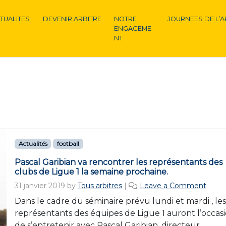
TUALITES
DEVENIR ARBITRE
NOTRE
JOURNEES DE L’A
ENGAGEME
NT
Actualités
football
Pascal Garibian va rencontrer les représentants des
clubs de Ligue 1 la semaine prochaine.
31 janvier 2019
by
Tous arbitres
|
Leave a Comment
Dans le cadre du séminaire prévu lundi et mardi , les
représentants des équipes de Ligue 1 auront l’occas
de s’entretenir avec Pascal Garibian, directeur