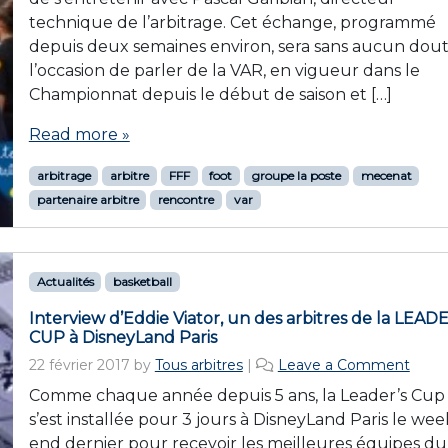
technique de l’arbitrage. Cet échange, programmé
depuis deux semaines environ, sera sans aucun dou
l’occasion de parler de la VAR, en vigueur dans le
Championnat depuis le début de saison et […]
Read more »
arbitrage
arbitre
FFF
foot
groupe la poste
mecenat
partenaire arbitre
rencontre
var
Actualités
basketball
Interview d’Eddie Viator, un des arbitres de la LEAD
CUP à DisneyLand Paris
22 février 2017
by
Tous arbitres
|
Leave a Comment
Comme chaque année depuis 5 ans, la Leader’s Cup
s’est installée pour 3 jours à DisneyLand Paris le wee
end dernier pour recevoir les meilleures équipes du