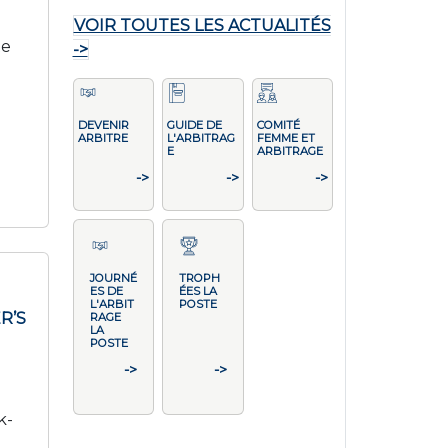
VOIR TOUTES LES ACTUALITÉS
te
->
DEVENIR
GUIDE DE
COMITÉ
ARBITRE
L'ARBITRAG
FEMME ET
E
ARBITRAGE
->
->
->
JOURNÉ
TROPH
ES DE
ÉES LA
L'ARBIT
POSTE
ER’S
RAGE
LA
POSTE
->
->
k-