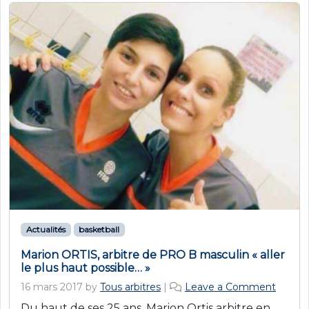
Actualités
basketball
Marion ORTIS, arbitre de PRO B masculin « aller
le plus haut possible… »
16 mars 2017
by
Tous arbitres
|
Leave a Comment
Du haut de ses 25 ans, Marion Ortis arbitre en