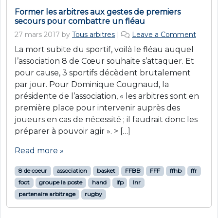
Former les arbitres aux gestes de premiers
secours pour combattre un fléau
27 mars 2017
by
Tous arbitres
|
Leave a Comment
La mort subite du sportif, voilà le fléau auquel
l’association 8 de Cœur souhaite s’attaquer. Et
pour cause, 3 sportifs décèdent brutalement
par jour. Pour Dominique Cougnaud, la
présidente de l’association, « les arbitres sont en
première place pour intervenir auprès des
joueurs en cas de nécessité ; il faudrait donc les
préparer à pouvoir agir ». > […]
Read more »
8 de coeur
association
basket
FFBB
FFF
ffhb
ffr
foot
groupe la poste
hand
lfp
lnr
partenaire arbitrage
rugby