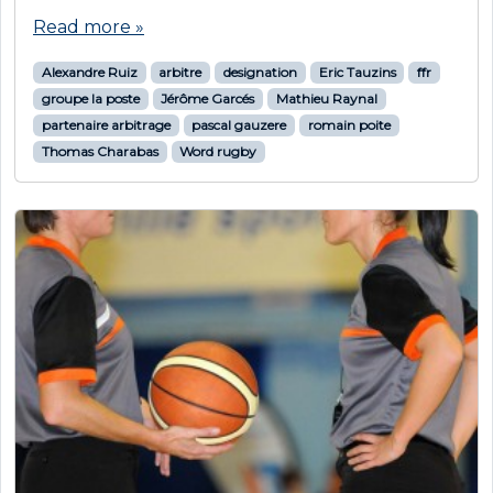
Read more »
Alexandre Ruiz
arbitre
designation
Eric Tauzins
ffr
groupe la poste
Jérôme Garcés
Mathieu Raynal
partenaire arbitrage
pascal gauzere
romain poite
Thomas Charabas
Word rugby