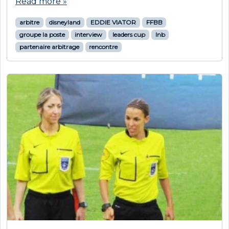
Read more »
arbitre
disneyland
EDDIE VIATOR
FFBB
groupe la poste
interview
leaders cup
lnb
partenaire arbitrage
rencontre