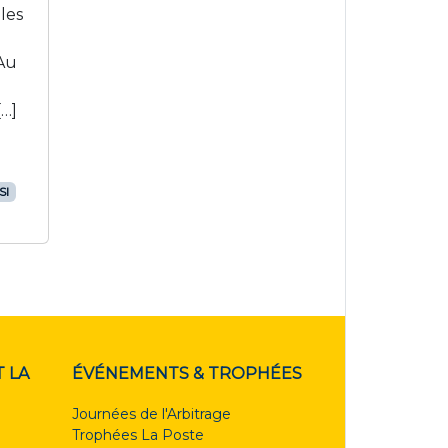
les
 Au
[…]
SI
 LA
ÉVÉNEMENTS & TROPHÉES
Journées de l'Arbitrage
Trophées La Poste