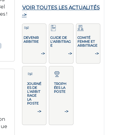
Bel
VOIR TOUTES LES ACTUALITÉS
s !
->
DEVENIR
GUIDE DE
COMITÉ
ARBITRE
L'ARBITRAG
FEMME ET
E
ARBITRAGE
->
->
->
JOURNÉ
TROPH
ES DE
ÉES LA
L'ARBIT
POSTE
RAGE
LA
POSTE
->
->
son
que