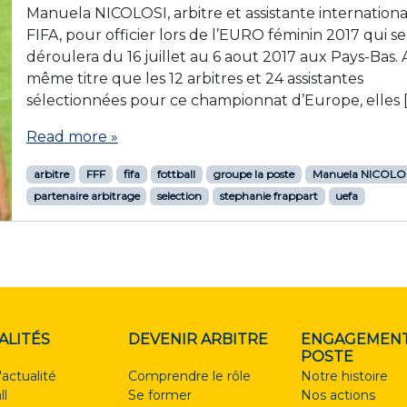
Manuela NICOLOSI, arbitre et assistante internationa
FIFA, pour officier lors de l’EURO féminin 2017 qui se
déroulera du 16 juillet au 6 aout 2017 aux Pays-Bas.
même titre que les 12 arbitres et 24 assistantes
sélectionnées pour ce championnat d’Europe, elles 
Read more »
arbitre
FFF
fifa
fottball
groupe la poste
Manuela NICOLO
partenaire arbitrage
selection
stephanie frappart
uefa
ALITÉS
DEVENIR ARBITRE
ENGAGEMENT
POSTE
'actualité
Comprendre le rôle
Notre histoire
ll
Se former
Nos actions