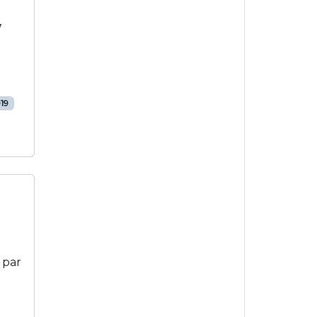
7
019
 par