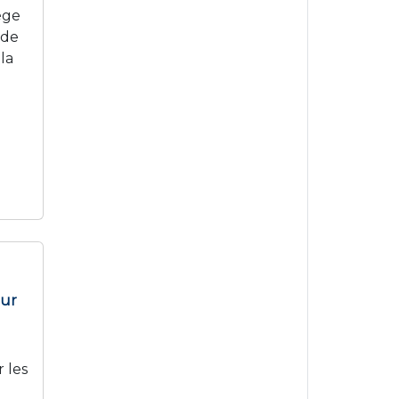
ège
 de
la
our
 les