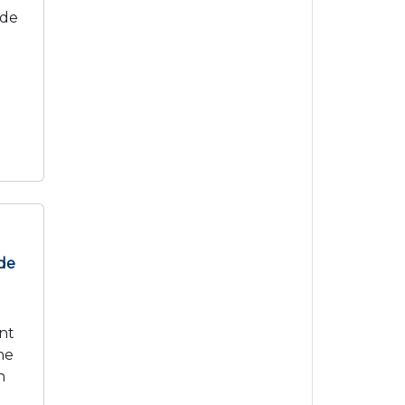
 de
de
nt
ne
n