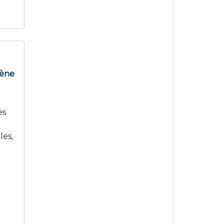
lène
es
les,