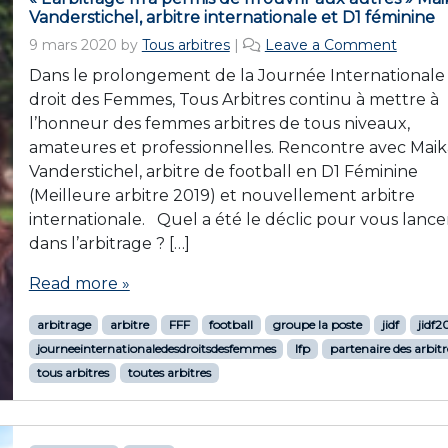
Vanderstichel, arbitre internationale et D1 féminine
9 mars 2020
by
Tous arbitres
|
Leave a Comment
Dans le prolongement de la Journée Internationale
droit des Femmes, Tous Arbitres continu à mettre à
l’honneur des femmes arbitres de tous niveaux,
amateures et professionnelles. Rencontre avec Maik
Vanderstichel, arbitre de football en D1 Féminine
(Meilleure arbitre 2019) et nouvellement arbitre
internationale. Quel a été le déclic pour vous lance
dans l’arbitrage ? […]
Read more »
arbitrage
arbitre
FFF
football
groupe la poste
jidf
jidf
journeeinternationaledesdroitsdesfemmes
lfp
partenaire des arbitr
tous arbitres
toutes arbitres