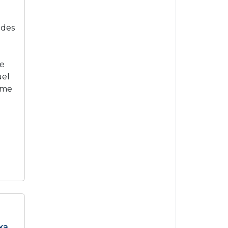
 des
re
uel
e me
ka