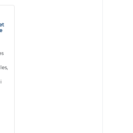
et
de
es
les,
i