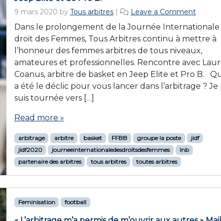
9 mars 2020
by
Tous arbitres
|
Leave a Comment
Dans le prolongement de la Journée Internationale
droit des Femmes, Tous Arbitres continu à mettre à
l’honneur des femmes arbitres de tous niveaux,
amateures et professionnelles. Rencontre avec Lau
Coanus, arbitre de basket en Jeep Elite et Pro B. Q
a été le déclic pour vous lancer dans l’arbitrage ? J
suis tournée vers […]
Read more »
arbitrage
arbitre
basket
FFBB
groupe la poste
jidf
jidf2020
journeeinternationaledesdroitsdesfemmes
lnb
partenaire des arbitres
tous arbitres
toutes arbitres
Feminisation
football
« L’arbitrage m’a permis de m’ouvrir aux autres » Mai