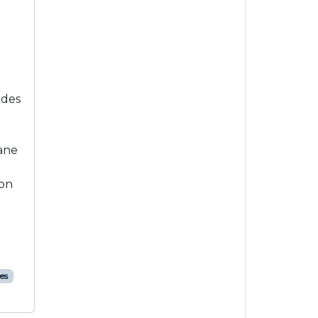
 des
ane
ion
es