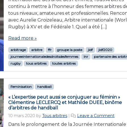
continu à mettre à l’honneur des femmes arbitres d
tous niveaux, amateures et professionnelles. Renco
avec Aurelie Groizeleau, Arbitre internationale (Wor
Rugby) à XV et de Fédérale 1. Quel a été […]
Read more »
arbitrage
arbitre
ffr
groupe la poste
jidf
jidf2020
journeeinternationaledesdroitsdesfemmes
lnr
partenaire des arbitr
rugby
tous arbitres
toutes arbitres
Feminisation
handball
« L’expertise peut aussi se conjuguer au féminin »
Clémentine LECLERCQ et Mathilde DUEE, binôme
d’arbitres de handball
10 mars 2020
by
Tous arbitres
|
Leave a Comment
Dans le prolongement de la Journée Internationale