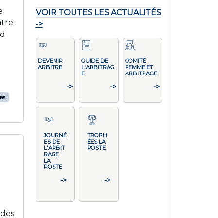
e
VOIR TOUTES LES ACTUALITÉS
ntre
->
ld
DEVENIR
GUIDE DE
COMITÉ
ARBITRE
L'ARBITRAG
FEMME ET
E
ARBITRAGE
->
->
->
es
JOURNÉ
TROPH
ES DE
ÉES LA
L'ARBIT
POSTE
RAGE
LA
POSTE
->
->
 des