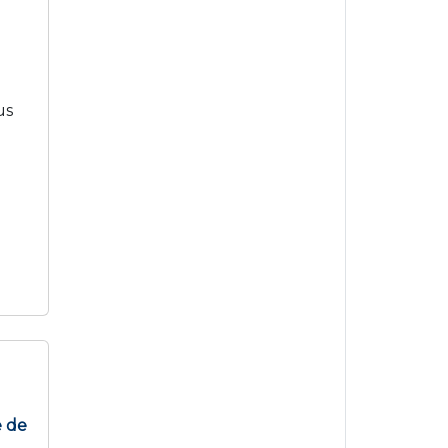
us
e de