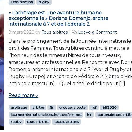
Feminisation
rugby
« L’arbitrage est une aventure humaine
exceptionnelle » Doriane Domenjo, arbitre
internationale à 7 et de Fédérale 2
9 mars 2020
by
Tous arbitres
|
Leave a Comment
Dans le prolongement de la Journée Internationale
droit des Femmes, Tous Arbitres continu à mettre à
l’honneur des femmes arbitres de tous niveaux,
amateures et professionnelles. Rencontre avec Dori
Domenjo, arbitre internationale à 7 (World Rugby et
Rugby Europe) et Arbitre de Fédérale 2 (4ème divis
nationale masculin). Quel a été le déclic pour […]
Read more »
arbitrage
arbitre
ffr
groupe la poste
jidf
jidf2020
journeeinternationaledesdroitsdesfemmes
lnr
partenaire des arbitr
rugby
tous arbitres
toutes arbitres