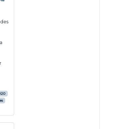
 des
a
r
2020
es