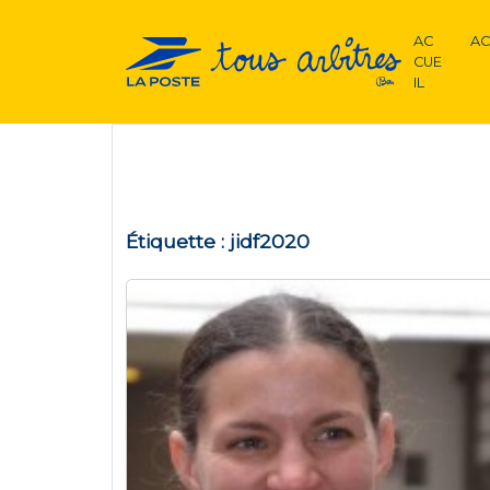
AC
AC
CUE
IL
Étiquette :
jidf2020