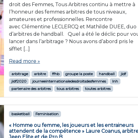
droit des Femmes, Tous Arbitres continu à mettre à
l’honneur des femmes arbitres de tous niveaux,
amateures et professionnelles. Rencontre
avec Clémentine LECLERCQ et Mathilde DUEE, duo
d’arbitres de handball. Quel a été le déclic pour vo
lancer dans l’arbitrage ? Nous avons d’abord pris le
sifflet […]
Read more »
arbitrage
arbitre
ffhb
groupe la poste
handball
jidf
jidf2020
journeeinternationaledesdroitsdesfemmes
lnh
partenaire des arbitres
tous arbitres
toutes arbitres
basketball
Feminisation
« Homme ou femme, les joueurs et les entraineurs
attendent de la compétence » Laure Coanus, arbitr
Jeep Elite et de Pro B.