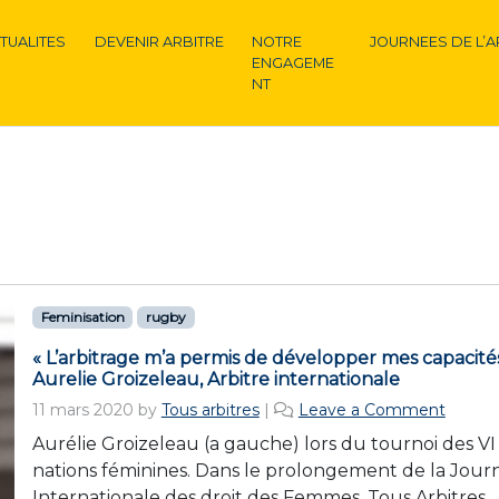
TUALITES
DEVENIR ARBITRE
NOTRE
JOURNEES DE L’A
ENGAGEME
NT
Feminisation
rugby
« L’arbitrage m’a permis de développer mes capacité
Aurelie Groizeleau, Arbitre internationale
11 mars 2020
by
Tous arbitres
|
Leave a Comment
Aurélie Groizeleau (a gauche) lors du tournoi des VI
nations féminines. Dans le prolongement de la Jour
Internationale des droit des Femmes, Tous Arbitres