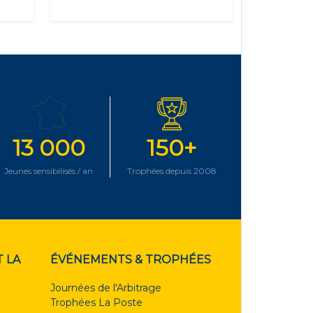
13 000
150+
Jeunes sensibilisés / an
Trophées depuis 2008
 LA
ÉVÉNEMENTS & TROPHÉES
Journées de l'Arbitrage
Trophées La Poste