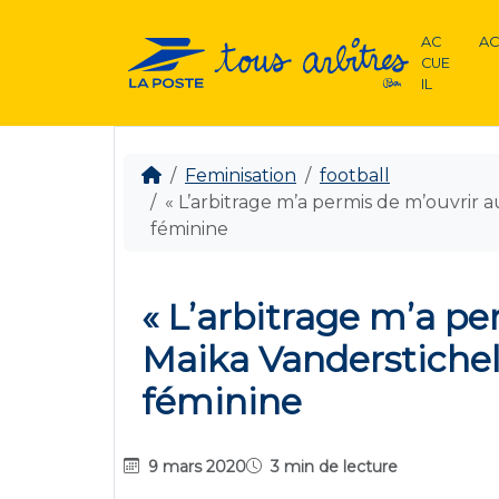
AC
AC
CUE
IL
Feminisation
football
« L’arbitrage m’a permis de m’ouvrir a
féminine
« L’arbitrage m’a pe
Maika Vanderstichel,
féminine
9 mars 2020
3 min de lecture