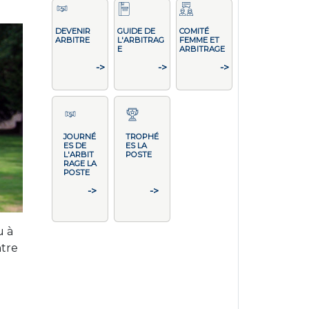
DEVENIR
GUIDE DE
COMITÉ
ARBITRE
L'ARBITRAG
FEMME ET
E
ARBITRAGE
->
->
->
JOURNÉ
TROPHÉ
ES DE
ES LA
L'ARBIT
POSTE
RAGE LA
POSTE
->
->
u à
ntre