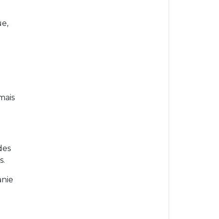
e,
mais
des
s.
anie