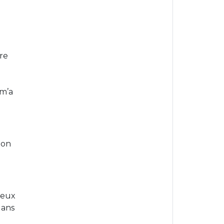
re
 m’a
 on
veux
dans