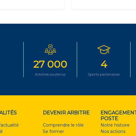
27 000
4
Arbitres soutenus
Sports partenaires
ALITÉS
DEVENIR ARBITRE
ENGAGEMENT
POSTE
'actualité
Comprendre le rôle
Notre histoire
ll
Se former
Nos actions