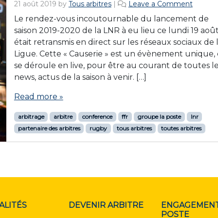
21 août 2019
by
Tous arbitres
|
Leave a Comment
Le rendez-vous incoutournable du lancement de
saison 2019-2020 de la LNR à eu lieu ce lundi 19 août
était retransmis en direct sur les réseaux sociaux de 
Ligue. Cette « Causerie » est un évènement unique, 
se déroule en live, pour être au courant de toutes l
news, actus de la saison à venir. […]
Read more »
arbitrage
arbitre
conference
ffr
groupe la poste
lnr
partenaire des arbitres
rugby
tous arbitres
toutes arbitres
ALITÉS
DEVENIR ARBITRE
ENGAGEMENT
POSTE