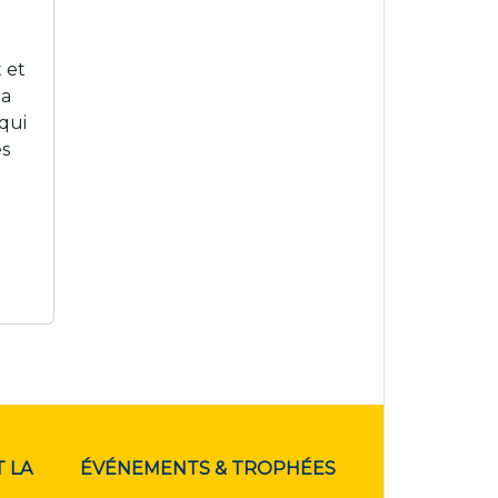
 et
la
qui
es
 LA
ÉVÉNEMENTS & TROPHÉES