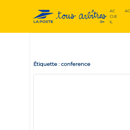
AC
AC
CUE
IL
Étiquette :
conference