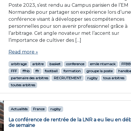
Poste 2023, s’est rendu au Campus parisien de l’EM
Normandie pour partager son expérience lors d’une
conférence visant à développer ses compétences
personnelles pour son avenir professionnel grâce à
l’arbitrage. Cet angle novateur met l’accent sur
l’importance de cultiver des […]
Read more »
arbitrage
arbitre
basket
conference
emile ntamack
FFBB
FFF
ffhb
ffr
football
formation
groupe la poste
handba
partenaire des arbitres
RECRUTEMENT
rugby
tous arbitres
toutes arbitres
Actualités
France
rugby
La conférence de rentrée de la LNR a eu lieu en dé
de semaine