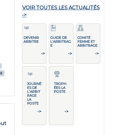
VOIR TOUTES LES ACTUALITÉS
->
DEVENIR
GUIDE DE
COMITÉ
ARBITRE
L'ARBITRAG
FEMME ET
E
ARBITRAGE
->
->
->
ll
JOURNÉ
TROPH
ES DE
ÉES LA
L'ARBIT
POSTE
RAGE
LA
POSTE
->
->
but