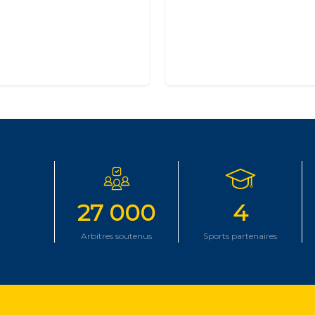
27 000
4
Arbitres soutenus
Sports partenaires