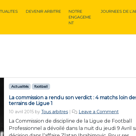
TUALITES
DEVENIR ARBITRE
NOTRE
JOURNEES DE L’A
ENGAGEME
NT
Actualités
football
La commission a rendu son verdict : 4 matchs loin de
terrains de Ligue 1
10 avril 2015
by
Tous arbitres
|
Leave a Comment
La Commission de discipline de la Ligue de Football
Professionnel a dévoilé dans la nuit du jeudi 9 Avril s
décision dans l’affaire Zlatan Ibrahimovic. Pour ses