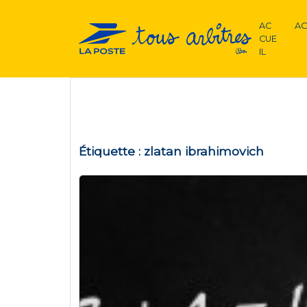
AC
AC
CUE
IL
Étiquette :
zlatan ibrahimovich