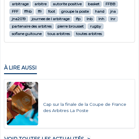
arbitrage
arbitre
autorite positive
basket
FFBB
FFF
ffhb
ffr
foot
groupe la poste
hand
jna
jna2019
journee de l arbitrage
lfp
lnb
lnh
lnr
partenaire des arbitres
pierre brousset
rugby
sofiane guitoune
tous arbitres
toutes arbitres
À LIRE AUSSI
Cap sur la finale de la Coupe de France
des Arbitres La Poste