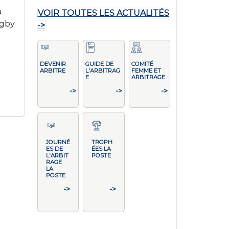
u
VOIR TOUTES LES ACTUALITÉS
gby.
->
DEVENIR
GUIDE DE
COMITÉ
ARBITRE
L'ARBITRAG
FEMME ET
E
ARBITRAGE
->
->
->
JOURNÉ
TROPH
ES DE
ÉES LA
L'ARBIT
POSTE
RAGE
LA
POSTE
->
->