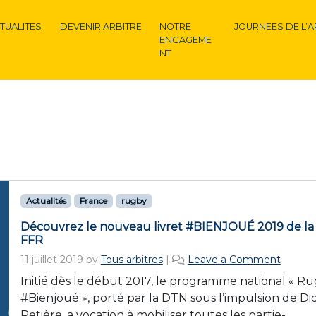
TUALITES
DEVENIR ARBITRE
NOTRE
JOURNEES DE L’A
ENGAGEME
NT
Actualités
France
rugby
Découvrez le nouveau livret #BIENJOUÉ 2019 de la
FFR
11 juillet 2019
by
Tous arbitres
|
Leave a Comment
Initié dès le début 2017, le programme national « R
#Bienjoué », porté par la DTN sous l’impulsion de Di
Retière, a vocation à mobiliser toutes les partie-