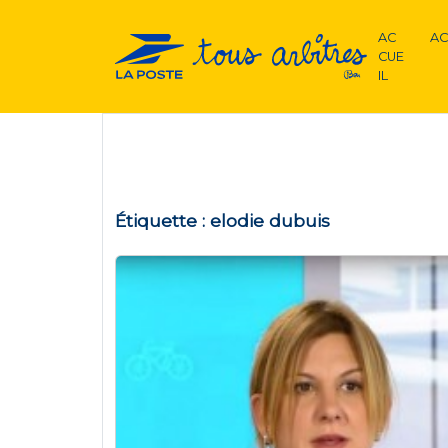
AC
AC
CUE
IL
Étiquette :
elodie dubuis