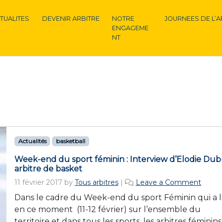
TUALITES
DEVENIR ARBITRE
NOTRE
JOURNEES DE L’A
ENGAGEME
NT
Actualités
basketball
Week-end du sport féminin : Interview d’Elodie Dubu
arbitre de basket
11 février 2017
by
Tous arbitres
|
Leave a Comment
Dans le cadre du Week-end du sport Féminin qui a l
en ce moment (11-12 février) sur l’ensemble du
territoire et dans tous les sports, les arbitres féminin