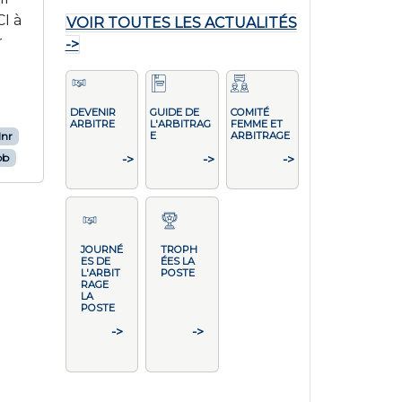
I à
VOIR TOUTES LES ACTUALITÉS
r
->
DEVENIR
GUIDE DE
COMITÉ
ARBITRE
L'ARBITRAG
FEMME ET
lnr
E
ARBITRAGE
bb
->
->
->
JOURNÉ
TROPH
ES DE
ÉES LA
L'ARBIT
POSTE
RAGE
LA
POSTE
->
->