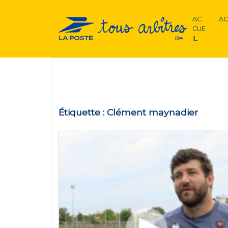
AC
AC
CUE
IL
Étiquette :
Clément maynadier