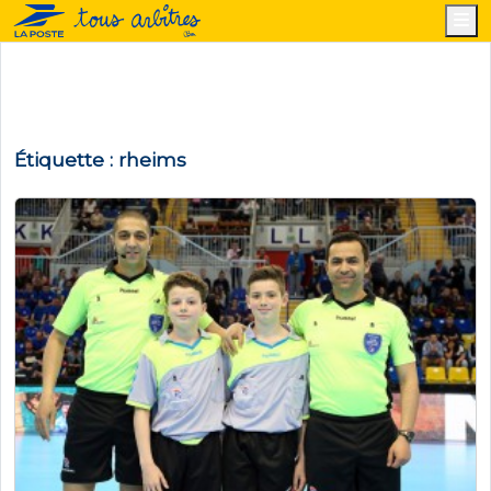
M
Étiquette :
rheims