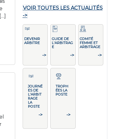
is
VOIR TOUTES LES ACTUALITÉS
e
->
[…]
DEVENIR
GUIDE DE
COMITÉ
ARBITRE
L'ARBITRAG
FEMME ET
E
ARBITRAGE
->
->
->
JOURNÉ
TROPH
ES DE
ÉES LA
L'ARBIT
POSTE
RAGE
LA
POSTE
->
->
el
r