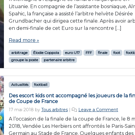
Lituanie. En compagnie de l’assistante bosniaque, Al
Spahic, la française a assisté l’arbitre helvète Désirée
Grundbacher qui dirigea cette finale. Après avoir arb
en demi-finale de cet Euro sur la rencontre […]
Read more »
arbitrage
Élodie Coppola
euro U17
FFF
finale
foot
footb
groupe la poste
partenaire arbitre
Actualités
football
Des escort kids ont accompagné les joueurs de la fi
de Coupe de France
17 mai 2018
by
Tous arbitres
|
Leave a Comment
A l’occasion de la finale de la coupe de France, le 8 
2018, Vendée Les Herbiers ont affrontés le Paris-Sain
Germain au Stade de France. Quelques enfants des