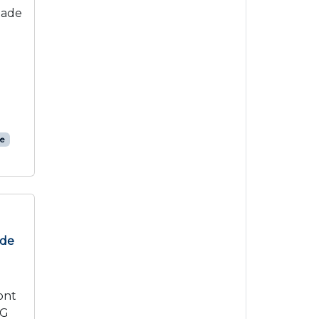
tade
te
 de
ont
SG