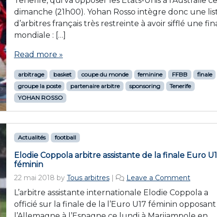
Tenerife, qui va opposer les Etats-Unis à l’Australie c
dimanche (21h00). Yohan Rosso intègre donc une lis
d’arbitres français très restreinte à avoir sifflé une fin
mondiale : […]
Read more »
arbitrage
basket
coupe du monde
feminine
FFBB
finale
groupe la poste
partenaire arbitre
sponsoring
Tenerife
YOHAN ROSSO
Actualités
football
Elodie Coppola arbitre assistante de la finale Euro U
féminin
22 mai 2018
by
Tous arbitres
|
Leave a Comment
L’arbitre assistante internationale Elodie Coppola a
officié sur la finale de la l’Euro U17 féminin opposant
l’Allemagne à l’Espagne ce lundi à Marijampole en