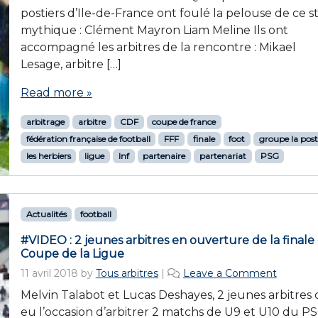
postiers d’Ile-de-France ont foulé la pelouse de ce s
mythique : Clément Mayron Liam Meline Ils ont
accompagné les arbitres de la rencontre : Mikael
Lesage, arbitre […]
Read more »
arbitrage
arbitre
CDF
coupe de france
fédération française de football
FFF
finale
foot
groupe la pos
les herbiers
ligue
lnf
partenaire
partenariat
PSG
Actualités
football
#VIDEO : 2 jeunes arbitres en ouverture de la finale
Coupe de la Ligue
11 avril 2018
by
Tous arbitres
|
Leave a Comment
Melvin Talabot et Lucas Deshayes, 2 jeunes arbitres 
eu l’occasion d’arbitrer 2 matchs de U9 et U10 du P