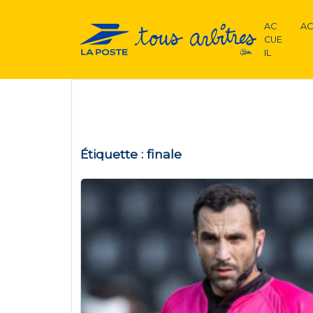
AC
AC
CUE
IL
Étiquette :
finale