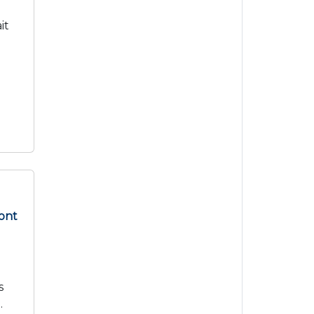
it
 ont
s
e.