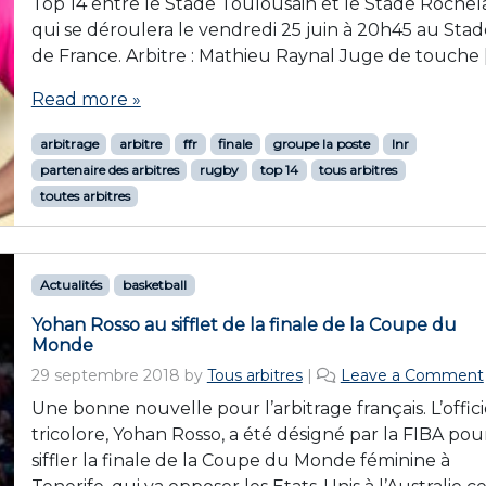
Top 14 entre le Stade Toulousain et le Stade Rochela
qui se déroulera le vendredi 25 juin à 20h45 au Stad
de France. Arbitre : Mathieu Raynal Juge de touche 
Read more »
arbitrage
arbitre
ffr
finale
groupe la poste
lnr
partenaire des arbitres
rugby
top 14
tous arbitres
toutes arbitres
Actualités
basketball
Yohan Rosso au sifflet de la finale de la Coupe du
Monde
29 septembre 2018
by
Tous arbitres
|
Leave a Comment
Une bonne nouvelle pour l’arbitrage français. L’offici
tricolore, Yohan Rosso, a été désigné par la FIBA pou
siffler la finale de la Coupe du Monde féminine à