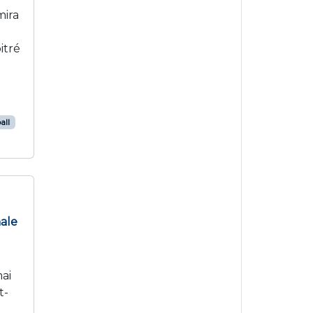
mira
itré
all
nale
mai
t-