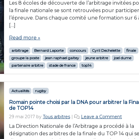
Les 8 écoles de découverte de l’arbitrage invitées p
la finale nationale se sont retrouvées pour participer
l’épreuve. Dans chaque comité une formation sur 6 
[…]
Read more »
arbitrage
Bernard Laporte
concours
Cyril Dechelette
finale
groupe la poste
jean raphael gaitey
jeune arbitre
joel dume
partenaire arbitre
stade de france
top14
Actualités
rugby
Romain pointe choisi par la DNA pour arbitrer la Fina
de TOP14
29 mai 2017
by
Tous arbitres
|
Leave a Comment
La Direction Nationale de l’Arbitrage a procédé à la
désignation des arbitres de la finale du TOP 14 qui s