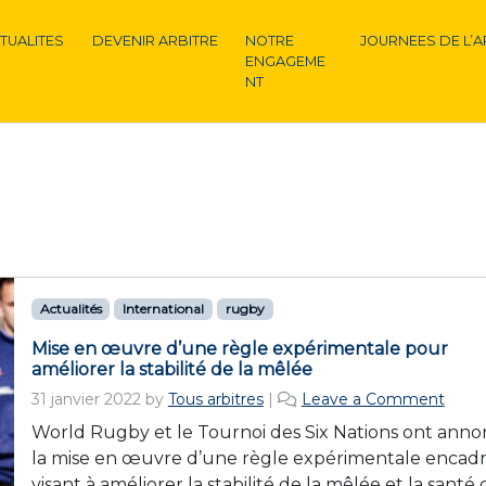
TUALITES
DEVENIR ARBITRE
NOTRE
JOURNEES DE L’A
ENGAGEME
NT
Actualités
International
rugby
Mise en œuvre d’une règle expérimentale pour
améliorer la stabilité de la mêlée
31 janvier 2022
by
Tous arbitres
|
Leave a Comment
World Rugby et le Tournoi des Six Nations ont ann
la mise en œuvre d’une règle expérimentale encad
visant à améliorer la stabilité de la mêlée et la santé 