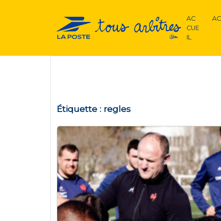
AC
AC
CUE
IL
Étiquette :
regles