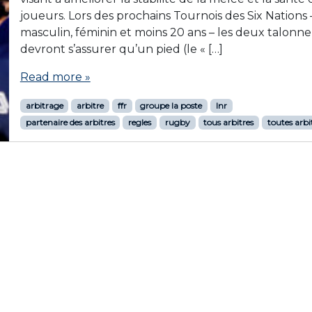
joueurs. Lors des prochains Tournois des Six Nations 
masculin, féminin et moins 20 ans – les deux talonn
devront s’assurer qu’un pied (le « […]
Read more »
arbitrage
arbitre
ffr
groupe la poste
lnr
partenaire des arbitres
regles
rugby
tous arbitres
toutes arbi