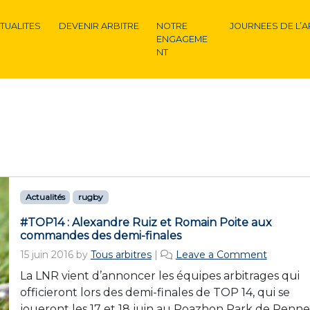
TUALITES
DEVENIR ARBITRE
NOTRE
JOURNEES DE L’A
ENGAGEME
NT
Actualités
rugby
#TOP14 : Alexandre Ruiz et Romain Poite aux
commandes des demi-finales
15 juin 2016
by
Tous arbitres
|
Leave a Comment
La LNR vient d’annoncer les équipes arbitrages qui
officieront lors des demi-finales de TOP 14, qui se
joueront les 17 et 18 juin au Roazhon Park de Renn