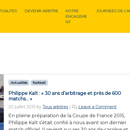
TUALITES
DEVENIR ARBITRE
NOTRE
JOURNEES DE L’A
ENGAGEME
NT
Actualités
football
Philippe Kalt : « 30 ans d’arbitrage et près de 600
matchs… »
20 juillet 2015
by
Tous arbitres
|
Leave a Comment
En pleine préparation de la Coupe de France 2015,
Philippe Kalt s’était confié à nous avant son dernier
match officiel. Il revient sur ses 30 ans de carrière et