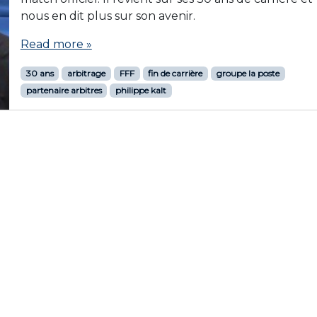
nous en dit plus sur son avenir.
Read more »
30 ans
arbitrage
FFF
fin de carrière
groupe la poste
partenaire arbitres
philippe kalt