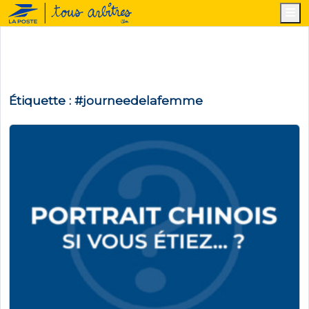
M
Étiquette :
#journeedelafemme