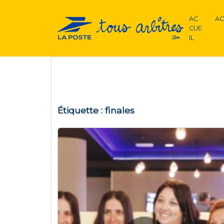
AC
AC
CUE
IL
Étiquette :
finales