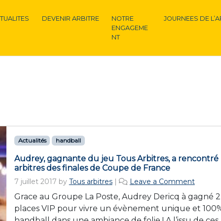
TUALITES
DEVENIR ARBITRE
NOTRE
JOURNEES DE L’A
ENGAGEME
NT
Actualités
handball
Audrey, gagnante du jeu Tous Arbitres, a rencontré 
arbitres des finales de Coupe de France
7 juillet 2017
by
Tous arbitres
|
Leave a Comment
Grace au Groupe La Poste, Audrey Dericq à gagné 2
places VIP pour vivre un évènement unique et 100
handball dans une ambiance de folie ! A l’issu de ces