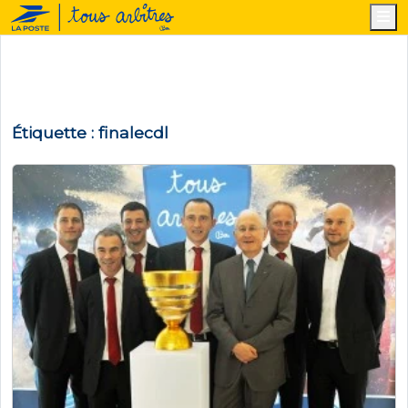
M
Étiquette :
finalecdl