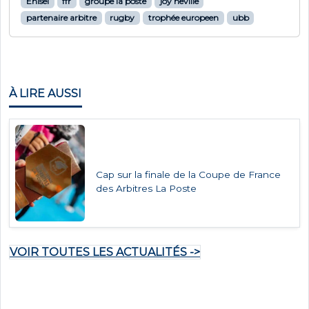
Enisei
ffr
groupe la poste
joy neville
partenaire arbitre
rugby
trophée europeen
ubb
À LIRE AUSSI
Cap sur la finale de la Coupe de France
des Arbitres La Poste
VOIR TOUTES LES ACTUALITÉS ->