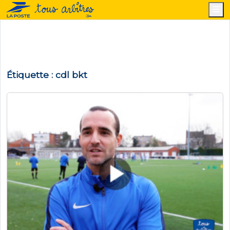
M
Étiquette :
cdl bkt