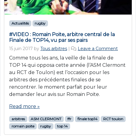
Actualités
rugby
#VIDEO : Romain Poite, arbitre central de la
Finale de TOP14, vu par ses pairs
15 juin 2017
by
Tous arbitres
|
Leave a Comment
Comme tous les ans, la veille de la finale de
TOP 14 qui opposa cette année (l’ASM Clermont
au RCT de Toulon) est l’occasion pour les
arbitres des précédentes finales de se
rencontrer. le moment parfait pour leur
demander leur avis sur Romain Poite.
Read more »
arbitres
ASM CLERMONT
ffr
finale top14
RCT toulon
romain poite
rugby
top 14