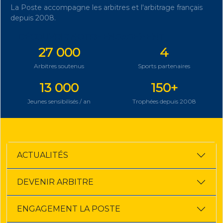
La Poste accompagne les arbitres et l'arbitrage français
depuis 2008.
DÉCOUVRIR NOTRE ENGAGEMENT
27 000
4
Arbitres soutenus
Sports partenaires
13 000
150+
Jeunes sensibilisés / an
Trophées depuis 2008
ACTUALITÉS
DEVENIR ARBITRE
ENGAGEMENT LA POSTE