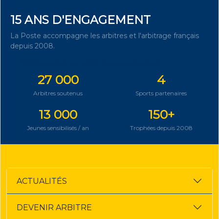
15 ANS D'ENGAGEMENT
La Poste accompagne les arbitres et l'arbitrage français
depuis 2008.
DÉCOUVRIR NOTRE ENGAGEMENT
27 000
4
Arbitres soutenus
Sports partenaires
13 000
150+
Jeunes sensibilisés / an
Trophées depuis 2008
ACTUALITÉS
DEVENIR ARBITRE