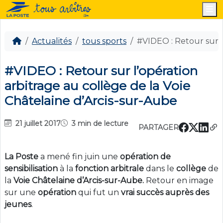
M
Actualités
tous sports
#VIDEO : Retour sur l
#VIDEO : Retour sur l’opération
arbitrage au collège de la Voie
Châtelaine d’Arcis-sur-Aube
21 juillet 2017
3 min de lecture
PARTAGER
La Poste
a mené fin juin une
opération de
sensibilisation
à la
fonction
arbitrale
dans le
collège
de
la
Voie Châtelaine d’Arcis-sur-Aube.
Retour en image
sur une
opération
qui fut un
vrai succès auprès des
jeunes
.