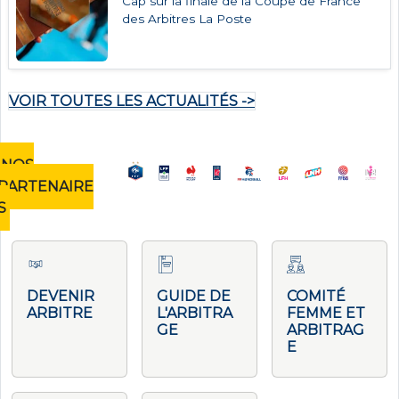
Cap sur la finale de la Coupe de France
des Arbitres La Poste
VOIR TOUTES LES ACTUALITÉS ->
NOS
PARTENAIRE
S
DEVENIR
GUIDE DE
COMITÉ
ARBITRE
L'ARBITRA
FEMME ET
GE
ARBITRAG
E