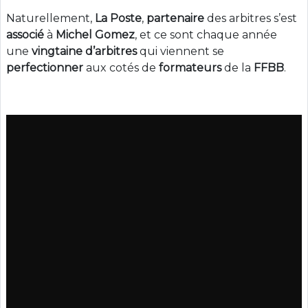
Naturellement,
La Poste
,
partenaire
des arbitres s’est
associé
à
Michel Gomez
, et ce sont chaque année
une
vingtaine
d’arbitres
qui viennent se
perfectionner
aux cotés de
formateurs
de la
FFBB
.