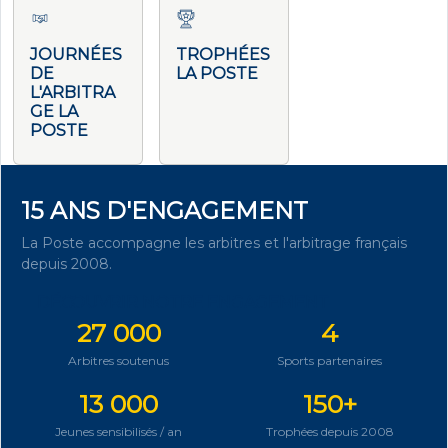
JOURNÉES
TROPHÉES
DE
LA POSTE
L'ARBITRA
GE LA
POSTE
15 ANS D'ENGAGEMENT
La Poste accompagne les arbitres et l'arbitrage français
depuis 2008.
DÉCOUVRIR NOTRE ENGAGEMENT
27 000
4
Arbitres soutenus
Sports partenaires
13 000
150+
Jeunes sensibilisés / an
Trophées depuis 2008