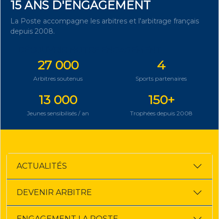
15 ANS D'ENGAGEMENT
La Poste accompagne les arbitres et l'arbitrage français
depuis 2008.
DÉCOUVRIR NOTRE ENGAGEMENT
27 000
4
Arbitres soutenus
Sports partenaires
13 000
150+
Jeunes sensibilisés / an
Trophées depuis 2008
ACTUALITÉS
DEVENIR ARBITRE
ENGAGEMENT LA POSTE