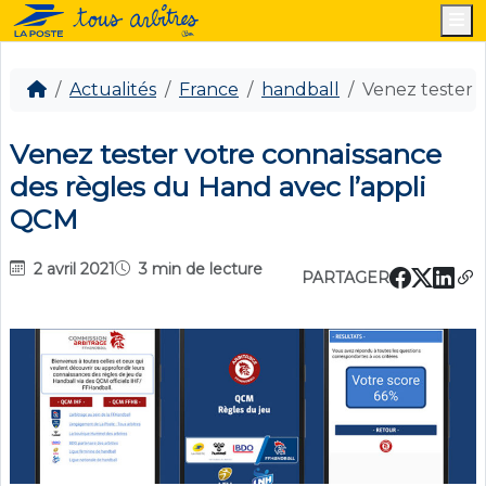
M
Actualités
France
handball
Venez tester 
Venez tester votre connaissance
des règles du Hand avec l’appli
QCM
2 avril 2021
3 min de lecture
PARTAGER