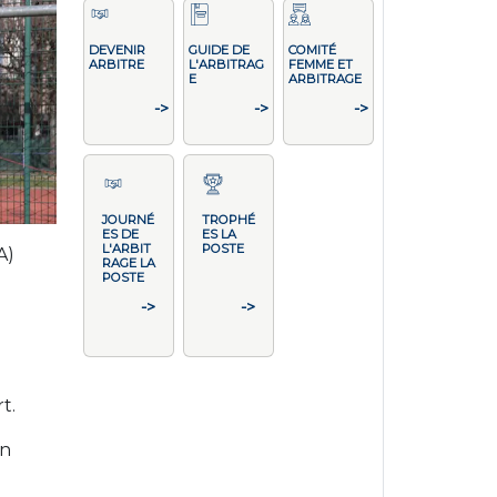
DEVENIR
GUIDE DE
COMITÉ
ARBITRE
L'ARBITRAG
FEMME ET
E
ARBITRAGE
->
->
->
JOURNÉ
TROPHÉ
ES DE
ES LA
L'ARBIT
POSTE
A)
RAGE LA
POSTE
->
->
t.
en