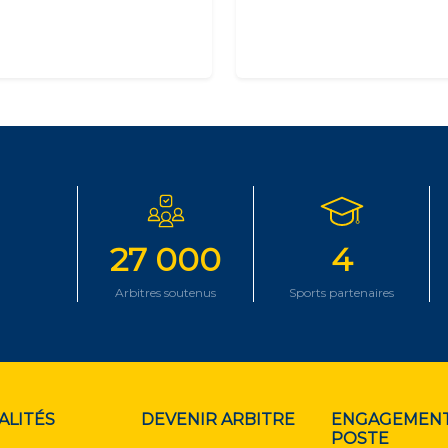
27 000
4
Arbitres soutenus
Sports partenaires
ALITÉS
DEVENIR ARBITRE
ENGAGEMENT
POSTE