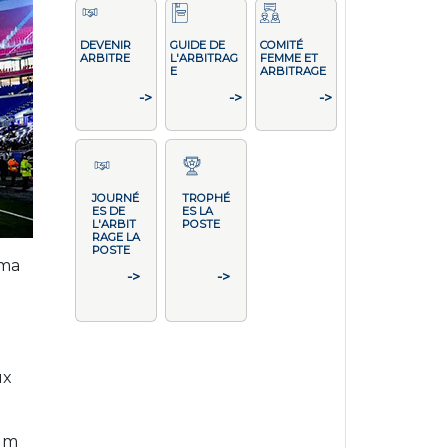
DEVENIR
GUIDE DE
COMITÉ
ARBITRE
L'ARBITRAG
FEMME ET
E
ARBITRAGE
->
->
->
JOURNÉ
TROPHÉ
ES DE
ES LA
L'ARBIT
POSTE
RAGE LA
POSTE
ema
->
->
ux
ium