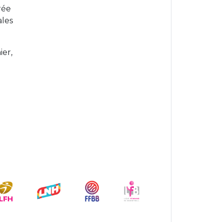
rée
ales
ier,