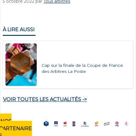
5 octobre 2022
par
Tous arbitres
À LIRE AUSSI
Cap sur la finale de la Coupe de France
des Arbitres La Poste
VOIR TOUTES LES ACTUALITÉS ->
NOS
PARTENAIRE
S