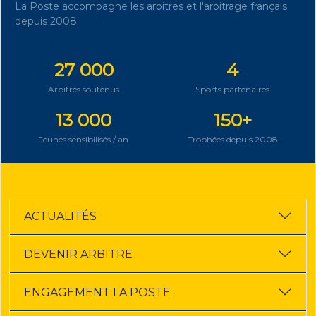
La Poste accompagne les arbitres et l'arbitrage français
depuis 2008.
DÉCOUVRIR NOTRE ENGAGEMENT
27 000
4
Arbitres soutenus
Sports partenaires
13 000
150+
Jeunes sensibilisés / an
Trophées depuis 2008
ACTUALITÉS
DEVENIR ARBITRE
ENGAGEMENT LA POSTE