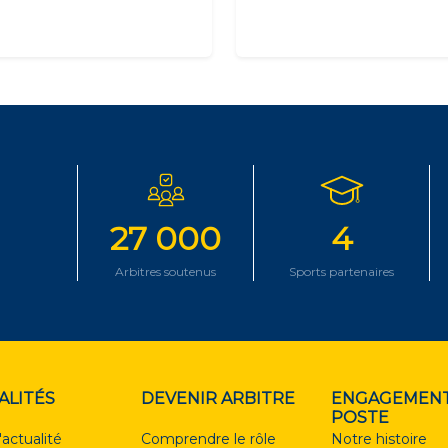
27 000
4
Arbitres soutenus
Sports partenaires
ALITÉS
DEVENIR ARBITRE
ENGAGEMENT
POSTE
'actualité
Comprendre le rôle
Notre histoire